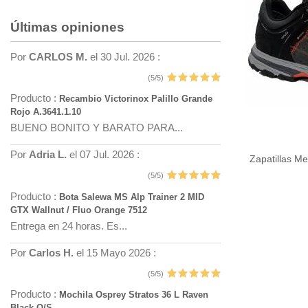
Últimas opiniones
Por
CARLOS M.
el 30 Jul. 2026 :
(5/5)
Producto :
Recambio Victorinox Palillo Grande
Rojo A.3641.1.10
BUENO BONITO Y BARATO PARA...
Por
Adria L.
el 07 Jul. 2026 :
Zapatillas M
(5/5)
Producto :
Bota Salewa MS Alp Trainer 2 MID
GTX Wallnut / Fluo Orange 7512
Entrega en 24 horas. Es...
Por
Carlos H.
el 15 Mayo 2026 :
(5/5)
Producto :
Mochila Osprey Stratos 36 L Raven
Black O/S