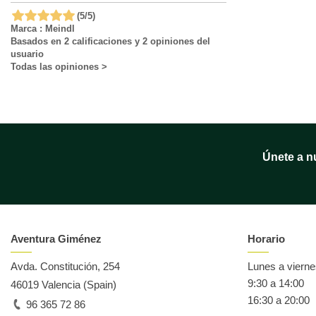
(
5
/
5
)
Marca :
Meindl
Basados en
2
calificaciones y
2
opiniones del
usuario
Todas las opiniones
>
Únete a n
Aventura Giménez
Horario
Avda. Constitución, 254
Lunes a viern
9:30 a 14:00
46019 Valencia (Spain)
16:30 a 20:00
96 365 72 86