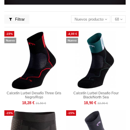
Filtrar
Nuevos productos primero
68
-15%
-4,00 €
Nuevo
Nuevo
Calcetín Lurbel Desafío Three Gris
Calcetín Lurbel Desafio Four
Negro/Rojo
Black/North Sea
18,28 €
18,90 €
21,50 €
22,90 €
-15%
-15%