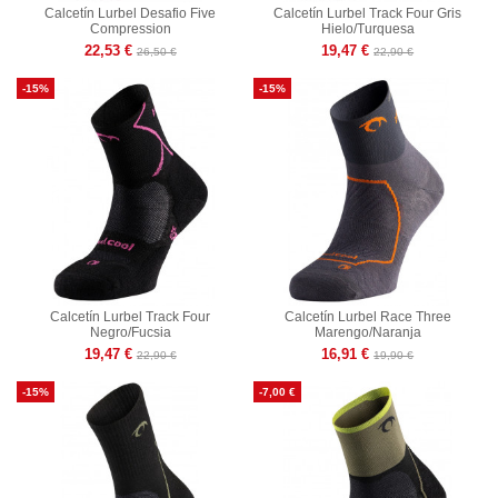
Calcetín Lurbel Desafio Five
Calcetín Lurbel Track Four Gris
Compression
Hielo/Turquesa
22,53 €
19,47 €
26,50 €
22,90 €
-15%
-15%
Calcetín Lurbel Track Four
Calcetín Lurbel Race Three
Negro/Fucsia
Marengo/Naranja
19,47 €
16,91 €
22,90 €
19,90 €
-15%
-7,00 €