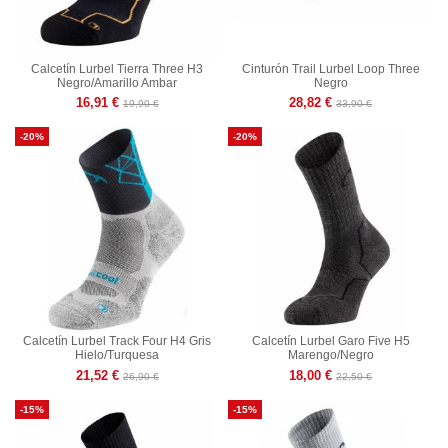
Calcetín Lurbel Tierra Three H3
Cinturón Trail Lurbel Loop Three
Negro/Amarillo Ambar
Negro
16,91 €
28,82 €
19,90 €
33,90 €
-20%
-20%
Calcetín Lurbel Track Four H4 Gris
Calcetín Lurbel Garo Five H5
Hielo/Turquesa
Marengo/Negro
21,52 €
18,00 €
26,90 €
22,50 €
-15%
-15%