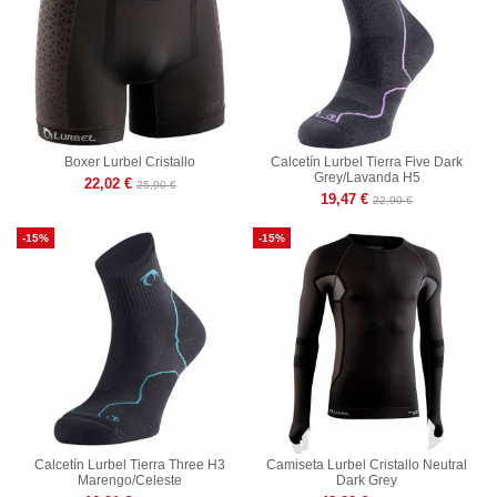
Boxer Lurbel Cristallo
Calcetín Lurbel Tierra Five Dark
Grey/Lavanda H5
22,02 €
25,90 €
19,47 €
22,90 €
-15%
-15%
Calcetín Lurbel Tierra Three H3
Camiseta Lurbel Cristallo Neutral
Marengo/Celeste
Dark Grey