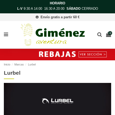
HORARIO
L-V
9:30 A 14:00 16:30 A 20:00
SÁBADO
CERRADO
Envío gratis a partir 60 €
0
Inicio
Marcas
Lurbel
Lurbel