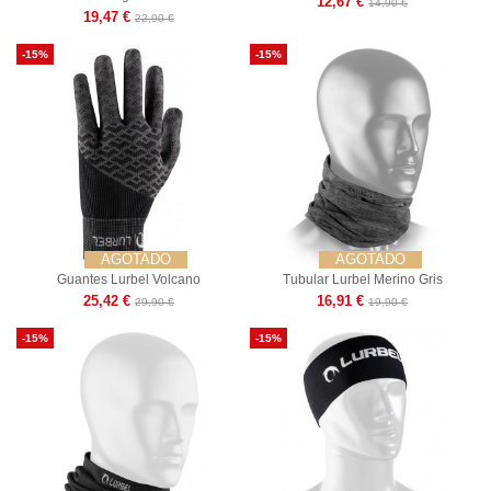
12,67 €
14,90 €
19,47 €
22,90 €
-15%
-15%
AGOTADO
AGOTADO
Guantes Lurbel Volcano
Tubular Lurbel Merino Gris
25,42 €
16,91 €
29,90 €
19,90 €
-15%
-15%