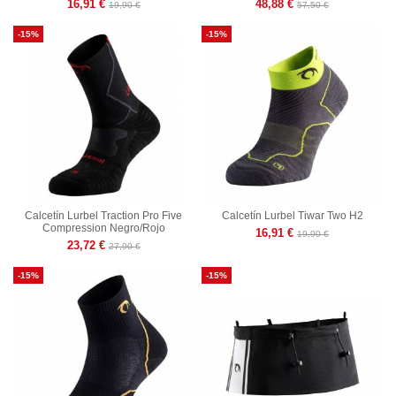
16,91 €
48,88 €
19,90 €
57,50 €
-15%
-15%
Calcetín Lurbel Traction Pro Five
Calcetín Lurbel Tiwar Two H2
Compression Negro/Rojo
16,91 €
19,90 €
23,72 €
27,90 €
-15%
-15%