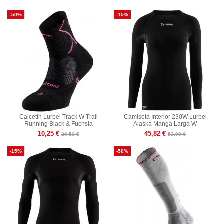
-50%
-15%
Calcetín Lurbel Track W Trail
Camiseta Interior 230W Lurbel
Running Black & Fuchsia
Alaska Manga Larga W
10,25 €
45,82 €
20,50 €
53,90 €
-15%
-50%