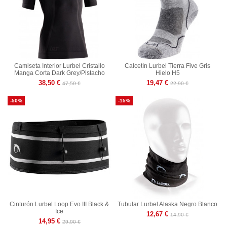
Camiseta Interior Lurbel Cristallo
Calcetín Lurbel Tierra Five Gris
Manga Corta Dark Grey/Pistacho
Hielo H5
38,50 €
19,47 €
47,50 €
22,90 €
-50%
-15%
Cinturón Lurbel Loop Evo III Black &
Tubular Lurbel Alaska Negro Blanco
Ice
12,67 €
14,90 €
14,95 €
29,90 €