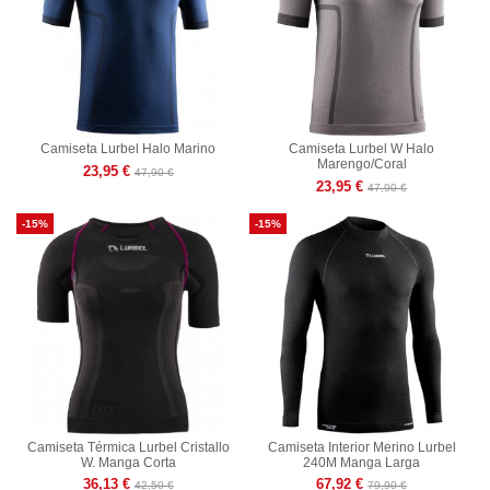
Camiseta Lurbel Halo Marino
Camiseta Lurbel W Halo
Marengo/Coral
23,95 €
47,90 €
23,95 €
47,90 €
-15%
-15%
Camiseta Térmica Lurbel Cristallo
Camiseta Interior Merino Lurbel
W. Manga Corta
240M Manga Larga
36,13 €
67,92 €
42,50 €
79,90 €