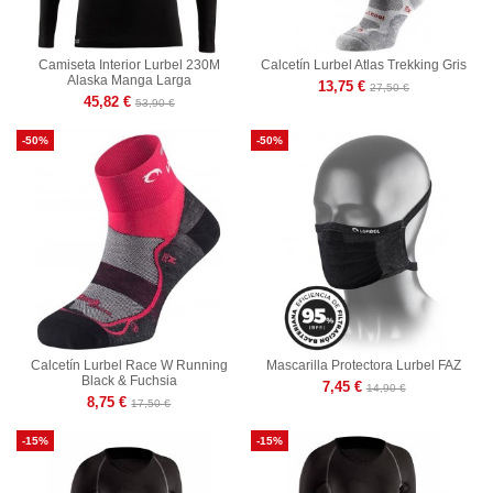
Camiseta Interior Lurbel 230M
Calcetín Lurbel Atlas Trekking Gris
Alaska Manga Larga
13,75 €
27,50 €
45,82 €
53,90 €
-50%
-50%
Calcetín Lurbel Race W Running
Mascarilla Protectora Lurbel FAZ
Black & Fuchsia
7,45 €
14,90 €
8,75 €
17,50 €
-15%
-15%