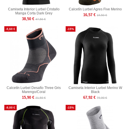
Camiseta Interior Lurbel Cristallo
Calcetín Lurbel Agres Five Merino
Manga Corta Dark Grey
16,57 €
19,50 €
38,50 €
47,50 €
-5,60 €
-15%
Calcetín Lurbel Desafío Three Gris
Camiseta Interior Lurbel Merino W
Marengo/Coral
Black
15,90 €
67,92 €
21,50 €
79,90 €
-9,00 €
-15%