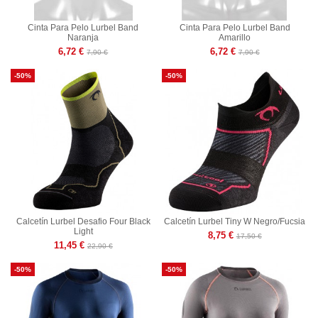
Cinta Para Pelo Lurbel Band
Cinta Para Pelo Lurbel Band
Naranja
Amarillo
6,72 €
6,72 €
7,90 €
7,90 €
-50%
-50%
Calcetín Lurbel Desafio Four Black
Calcetín Lurbel Tiny W Negro/Fucsia
Light
8,75 €
17,50 €
11,45 €
22,90 €
-50%
-50%