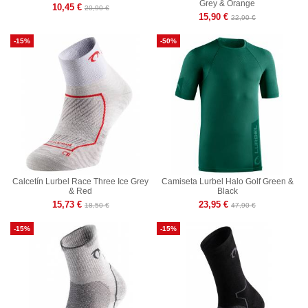
Grey & Orange
10,45 €
20,90 €
15,90 €
22,90 €
-15%
-50%
Calcetín Lurbel Race Three Ice Grey
Camiseta Lurbel Halo Golf Green &
& Red
Black
15,73 €
23,95 €
18,50 €
47,90 €
-15%
-15%