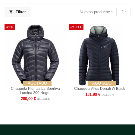
Filtrar
Nuevos productos primero
2
-20%
-71,01 €
AGOTADO
AGOTADO
Chaqueta Plumas La Sportiva
Chaqueta Altus Denali W Black
Lumina 200 Negro
131,99 €
203,00 €
280,00 €
350,00 €