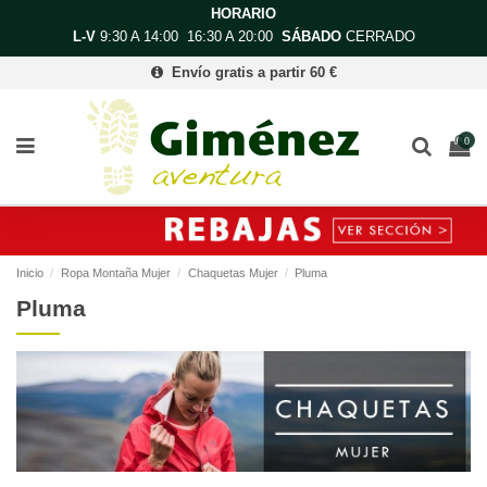
HORARIO
L-V
9:30 A 14:00 16:30 A 20:00
SÁBADO
CERRADO
Envío gratis a partir 60 €
0
Inicio
Ropa Montaña Mujer
Chaquetas Mujer
Pluma
Pluma