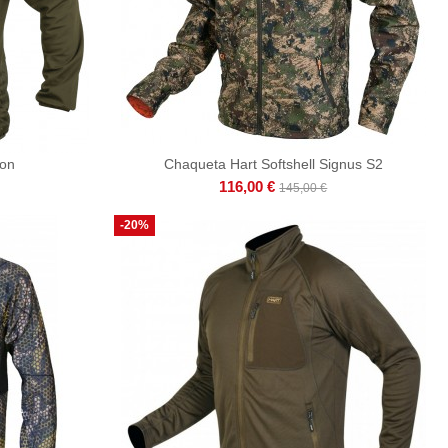
don
Chaqueta Hart Softshell Signus S2
116,00 €
145,00 €
-20%