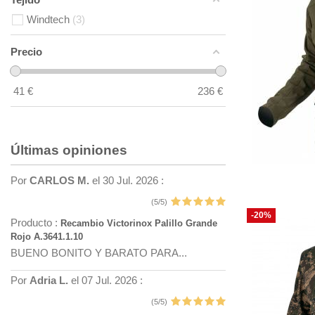
Windtech
3
Precio
41
€
236
€
Últimas opiniones
Por
CARLOS M.
el 30 Jul. 2026 :
(5/5)
-20%
Producto :
Recambio Victorinox Palillo Grande
Rojo A.3641.1.10
BUENO BONITO Y BARATO PARA...
Por
Adria L.
el 07 Jul. 2026 :
(5/5)