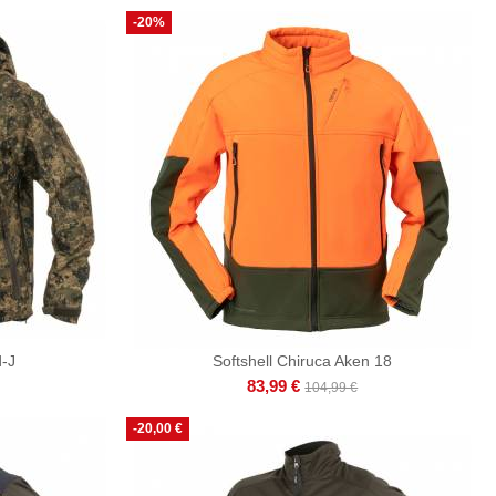
-20%
d-J
Softshell Chiruca Aken 18
83,99 €
104,99 €
-20,00 €