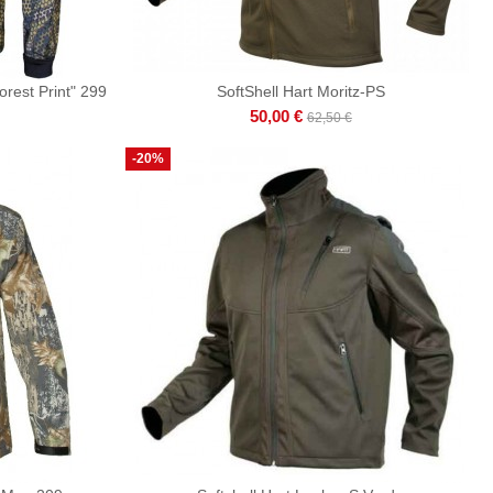
orest Print" 299
SoftShell Hart Moritz-PS
50,00 €
62,50 €
-20%