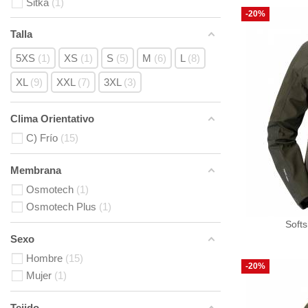
Sitka
1
-20%
Talla
5XS
1
XS
1
S
5
M
6
L
8
XL
9
XXL
7
3XL
3
Clima Orientativo
C) Frío
15
Membrana
Osmotech
1
Osmotech Plus
1
Soft
Sexo
Hombre
15
-20%
Mujer
1
Tejido