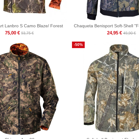
Hart Lanbro S Camo Blaze/ Forest
Chaqueta Benisport Soft-Shell "F
75,00 €
24,95 €
93,75 €
49,90 €
-50%