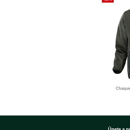
Chaquet
Únete a n