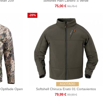
a-Man 209
Softshell Hart Lanbro S Verde
75,00 €
93,75 €
-20%
AGOTADO
 Optifade Open
Softshell Chiruca Erató 01 Cortavientos
79,99 €
99,99 €