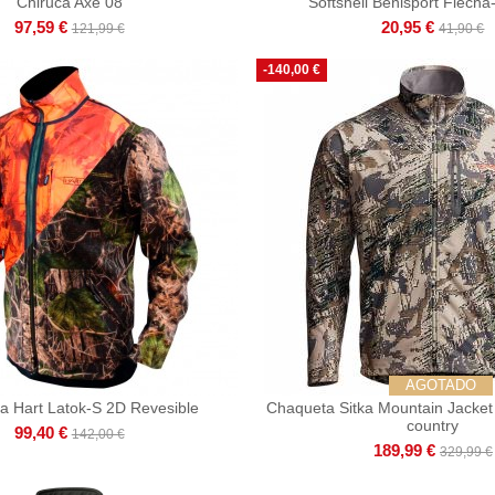
Chiruca Axe 08
Softshell Benisport Flech
97,59 €
20,95 €
121,99 €
41,90 €
-140,00 €
AGOTADO
a Hart Latok-S 2D Revesible
Chaqueta Sitka Mountain Jacket
country
99,40 €
142,00 €
189,99 €
329,99 €