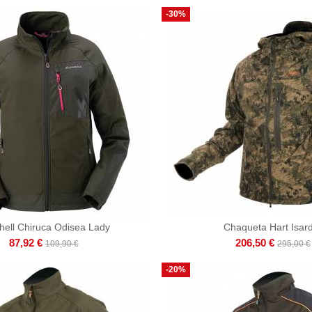
-30%
shell Chiruca Odisea Lady
Chaqueta Hart Isar
87,92 €
206,50 €
109,90 €
295,00 €
-20%