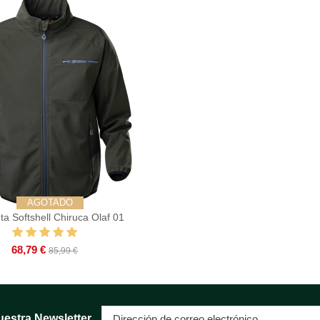
AGOTADO
a Softshell Chiruca Olaf 01
68,79 €
85,99 €
uestra Newsletter