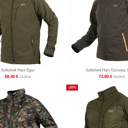
Softshell Hart Egur
Softshell Hart Gorosta 
58,40 €
73,80 €
73,00 €
92,25 €
-20%