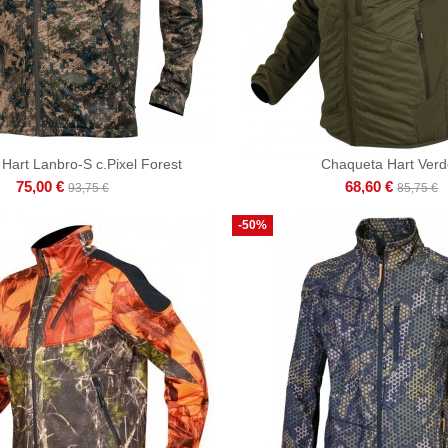
l Hart Lanbro-S c.Pixel Forest
Chaqueta Hart Ver
75,00 €
68,60 €
93,75 €
85,75 €
-50%