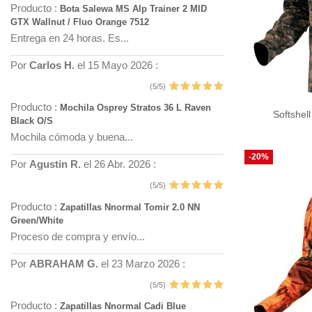
Producto :
Bota Salewa MS Alp Trainer 2 MID
GTX Wallnut / Fluo Orange 7512
Entrega en 24 horas. Es...
Por
Carlos H.
el 15 Mayo 2026 :
(5/5)
Producto :
Mochila Osprey Stratos 36 L Raven
Softshel
Black O/S
Mochila cómoda y buena...
-20%
Por
Agustin R.
el 26 Abr. 2026 :
(5/5)
Producto :
Zapatillas Nnormal Tomir 2.0 NN
Green/White
Proceso de compra y envío...
Por
ABRAHAM G.
el 23 Marzo 2026 :
(5/5)
Producto :
Zapatillas Nnormal Cadi Blue