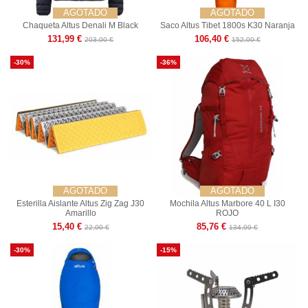
AGOTADO
AGOTADO
Chaqueta Altus Denali M Black
Saco Altus Tibet 1800s K30 Naranja
131,99 €
106,40 €
203,00 €
152,00 €
-30%
-36%
AGOTADO
AGOTADO
Esterilla Aislante Altus Zig Zag J30
Mochila Altus Marbore 40 L I30
Amarillo
ROJO
15,40 €
85,76 €
22,00 €
134,00 €
-30%
-15%