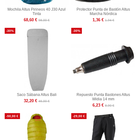
Mochila Altus Pirineos 40 J30 Azul
Protector Punta de Bastón Altus
Tinta
Marcha Nórdica
68,60 €
1,36 €
98,00 €
1,94 €
-30%
-30%
Saco Sábana Altus Bali
Repuesto Punta Bastones Altus
Widia 14 mm
32,20 €
46,00 €
6,23 €
8,90 €
-50,00 €
-29,00 €