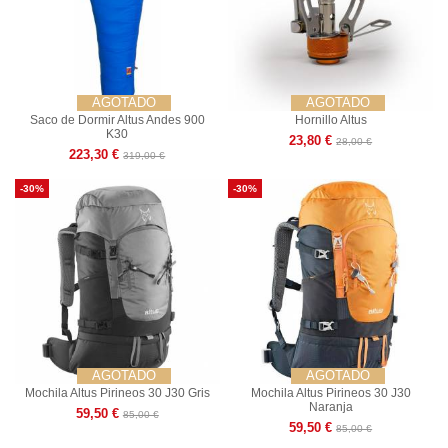
AGOTADO
AGOTADO
Saco de Dormir Altus Andes 900
Hornillo Altus
K30
23,80 €
28,00 €
223,30 €
319,00 €
-30%
-30%
AGOTADO
AGOTADO
Mochila Altus Pirineos 30 J30 Gris
Mochila Altus Pirineos 30 J30
Naranja
59,50 €
85,00 €
59,50 €
85,00 €