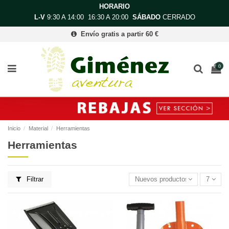
HORARIO
L-V
9:30 A 14:00 16:30 A 20:00
SÁBADO
CERRADO
Envío gratis a partir 60 €
0
Inicio
Material
Herramientas
Herramientas
Filtrar
Nuevos productos primero
7