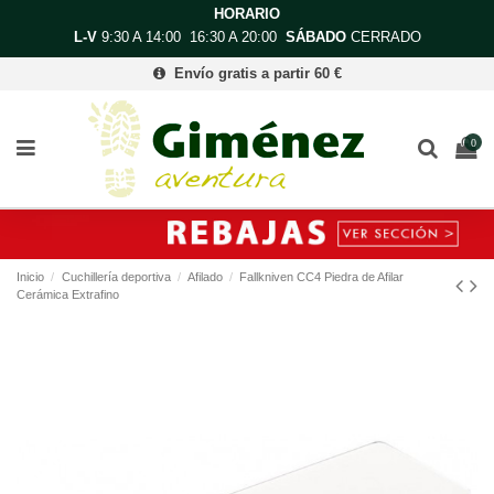
HORARIO
L-V
9:30 A 14:00 16:30 A 20:00
SÁBADO
CERRADO
Envío gratis a partir 60 €
0
Inicio
Cuchillería deportiva
Afilado
Fallkniven CC4 Piedra de Afilar
Cerámica Extrafino