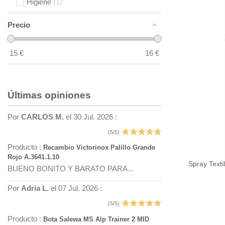
Higiene
1
Precio
15
€
16
€
Últimas opiniones
Por
CARLOS M.
el 30 Jul. 2026 :
(5/5)
Producto :
Recambio Victorinox Palillo Grande
Rojo A.3641.1.10
Spray Texti
BUENO BONITO Y BARATO PARA...
Por
Adria L.
el 07 Jul. 2026 :
(5/5)
Producto :
Bota Salewa MS Alp Trainer 2 MID