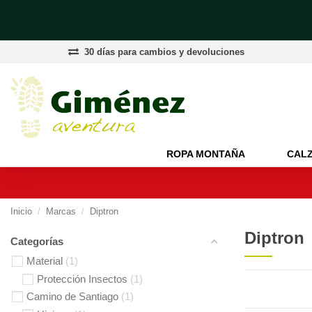
30 días para cambios y devoluciones
ROPA MONTAÑA
CAL
Inicio
Marcas
Diptron
Diptron
Categorías
Material
1
Protección Insectos
1
Camino de Santiago
1