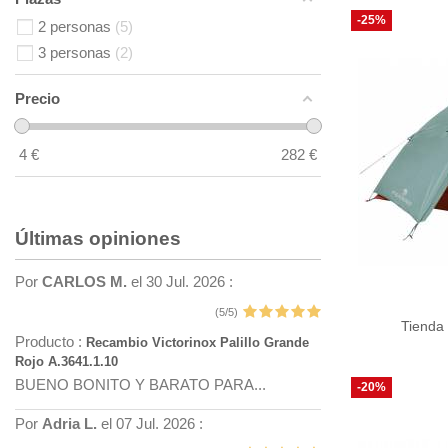
-25%
2 personas
5
3 personas
2
Precio
4
€
282
€
Últimas opiniones
Por
CARLOS M.
el 30 Jul. 2026 :
(5/5)
Tienda 
Producto :
Recambio Victorinox Palillo Grande
Rojo A.3641.1.10
BUENO BONITO Y BARATO PARA...
-20%
Por
Adria L.
el 07 Jul. 2026 :