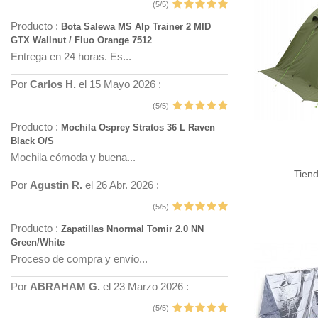
(5/5)
Producto :
Bota Salewa MS Alp Trainer 2 MID
GTX Wallnut / Fluo Orange 7512
Entrega en 24 horas. Es...
Por
Carlos H.
el 15 Mayo 2026 :
(5/5)
Producto :
Mochila Osprey Stratos 36 L Raven
Black O/S
Mochila cómoda y buena...
Tiend
Por
Agustin R.
el 26 Abr. 2026 :
(5/5)
Producto :
Zapatillas Nnormal Tomir 2.0 NN
Green/White
Proceso de compra y envío...
Por
ABRAHAM G.
el 23 Marzo 2026 :
(5/5)