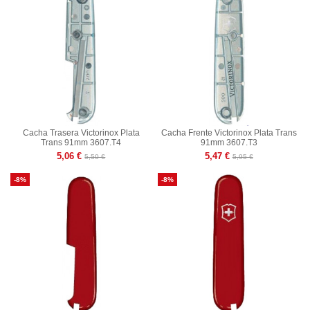
Cacha Trasera Victorinox Plata
Cacha Frente Victorinox Plata Trans
Trans 91mm 3607.T4
91mm 3607.T3
5,06 €
5,47 €
5,50 €
5,95 €
-8%
-8%