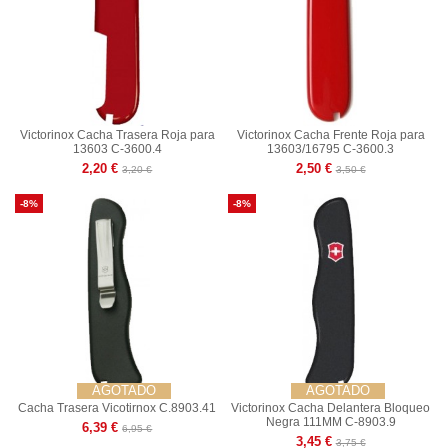
Victorinox Cacha Trasera Roja para
Victorinox Cacha Frente Roja para
13603 C-3600.4
13603/16795 C-3600.3
2,20 €
2,50 €
3,20 €
3,50 €
-8%
-8%
AGOTADO
AGOTADO
Cacha Trasera Vicotirnox C.8903.41
Victorinox Cacha Delantera Bloqueo
Negra 111MM C-8903.9
6,39 €
6,95 €
3,45 €
3,75 €