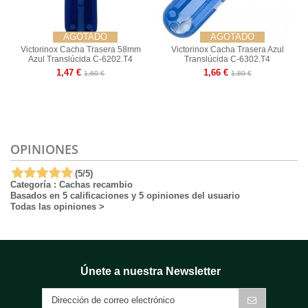
AGOTADO
AGOTADO
Victorinox Cacha Trasera 58mm
Victorinox Cacha Trasera Azul
Azul Translúcida C-6202.T4
Translúcida C-6302.T4
1,47 €
1,66 €
1,60 €
1,80 €
OPINIONES
(
5
/
5
)
Categoría :
Cachas recambio
Basados en
5
calificaciones y
5
opiniones del usuario
Todas las opiniones
>
Únete a nuestra Newsletter