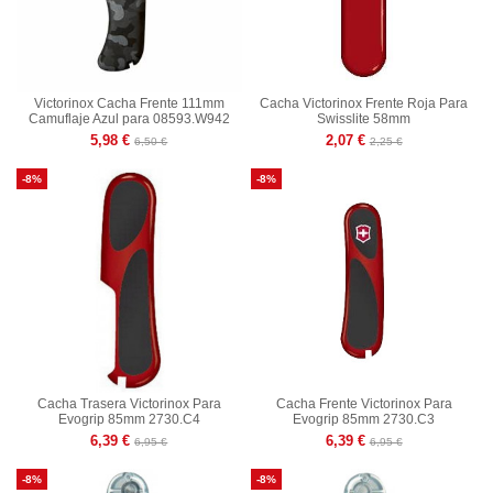
Victorinox Cacha Frente 111mm
Cacha Victorinox Frente Roja Para
Camuflaje Azul para 08593.W942
Swisslite 58mm
5,98 €
2,07 €
6,50 €
2,25 €
-8%
-8%
Cacha Trasera Victorinox Para
Cacha Frente Victorinox Para
Evogrip 85mm 2730.C4
Evogrip 85mm 2730.C3
6,39 €
6,39 €
6,95 €
6,95 €
-8%
-8%