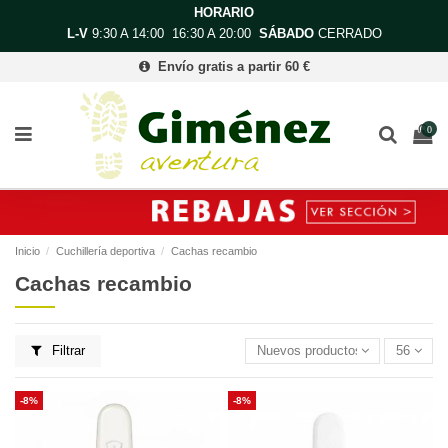
HORARIO
L-V
9:30 A 14:00 16:30 A 20:00
SÁBADO
CERRADO
Envío gratis a partir 60 €
0
Inicio
Cuchillería deportiva
Cachas recambio
Cachas recambio
Filtrar
Nuevos productos primero
56
-8%
-8%