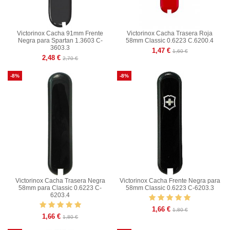
Victorinox Cacha 91mm Frente
Victorinox Cacha Trasera Roja
Negra para Spartan 1.3603 C-
58mm Classic 0.6223 C.6200.4
3603.3
1,47 €
1,60 €
2,48 €
2,70 €
-8%
-8%
Victorinox Cacha Trasera Negra
Victorinox Cacha Frente Negra para
58mm para Classic 0.6223 C-
58mm Classic 0.6223 C-6203.3
6203.4
1,66 €
1,80 €
1,66 €
1,80 €