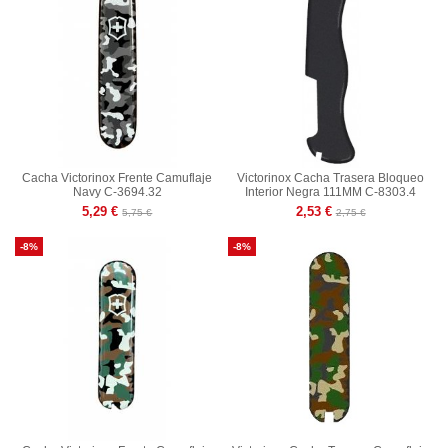
Cacha Victorinox Frente Camuflaje
Victorinox Cacha Trasera Bloqueo
Navy C-3694.32
Interior Negra 111MM C-8303.4
5,29 €
2,53 €
5,75 €
2,75 €
-8%
-8%