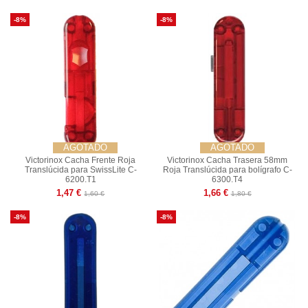
-8%
-8%
AGOTADO
AGOTADO
Victorinox Cacha Frente Roja
Victorinox Cacha Trasera 58mm
Translúcida para SwissLite C-
Roja Translúcida para bolígrafo C-
6200.T1
6300.T4
1,47 €
1,66 €
1,60 €
1,80 €
-8%
-8%