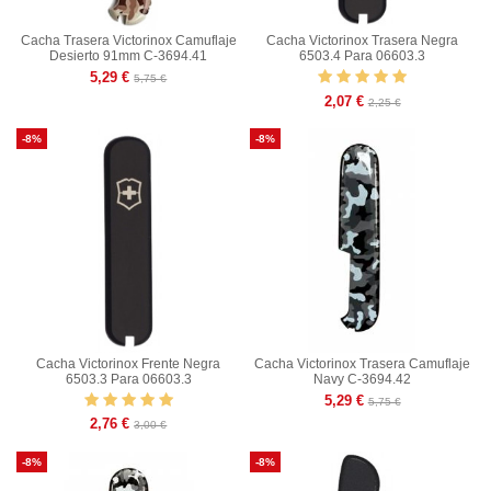
Cacha Trasera Victorinox Camuflaje
Cacha Victorinox Trasera Negra
Desierto 91mm C-3694.41
6503.4 Para 06603.3
5,29 €
5,75 €
2,07 €
2,25 €
-8%
-8%
Cacha Victorinox Frente Negra
Cacha Victorinox Trasera Camuflaje
6503.3 Para 06603.3
Navy C-3694.42
5,29 €
5,75 €
2,76 €
3,00 €
-8%
-8%