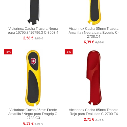
Victorinox Cacha Trasera Negra
Victorinox Cacha 85mm Trasera
para 16795.3/ 16796.3 C-3503.4
Amarilla / Negra para Evogrip C-
2738.C4
2,58 €
2,80 €
6,39 €
6,95 €
-8%
-8%
Victorinox Cacha 85mm Frente
Victorinox Cacha 85mm Trasera
Amarilla / Negra para Evogrip C-
Roja para Evolution C-2700.E4
2738.C3
2,71 €
2,95 €
6,39 €
6,95 €