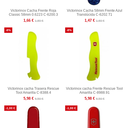
Victorinox Cacha Frente Roja
Victorinox Cacha 58mm Frente Azul
Classic 58mm 0.6223 C-6200.3
Translúcida C-6202.T1
1,66 €
1,47 €
1,80 €
1,60 €
-8%
-8%
Victorinox cacha Trasera Rescue
Victorinox cacha Frente Rescue Tool
Tool Amarilla C-8388.4
Amarilla C-8988.91
5,98 €
5,98 €
6,50 €
6,50 €
-1,00 €
-1,00 €