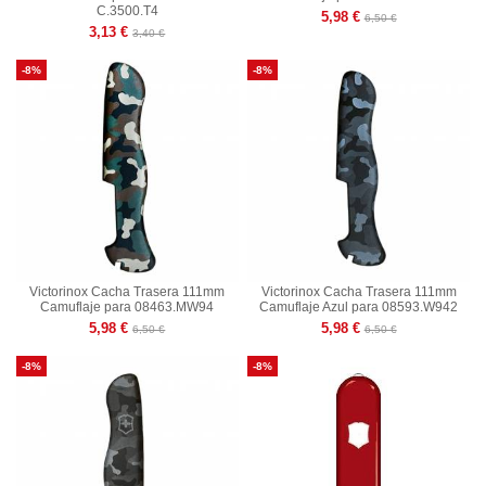
C.3500.T4
5,98 €
6,50 €
3,13 €
3,40 €
-8%
-8%
Victorinox Cacha Trasera 111mm
Victorinox Cacha Trasera 111mm
Camuflaje para 08463.MW94
Camuflaje Azul para 08593.W942
5,98 €
5,98 €
6,50 €
6,50 €
-8%
-8%