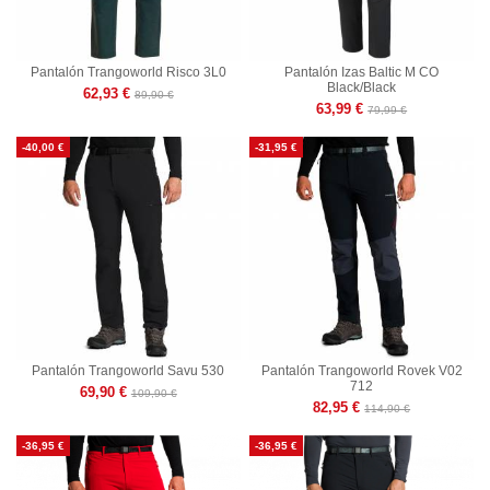
Pantalón Trangoworld Risco 3L0
Pantalón Izas Baltic M CO
Black/Black
62,93 €
89,90 €
63,99 €
79,99 €
-40,00 €
-31,95 €
Pantalón Trangoworld Savu 530
Pantalón Trangoworld Rovek V02
712
69,90 €
109,90 €
82,95 €
114,90 €
-36,95 €
-36,95 €