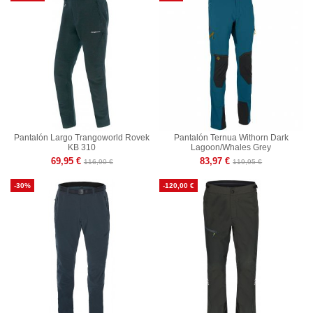
Pantalón Largo Trangoworld Rovek
Pantalón Ternua Withorn Dark
KB 310
Lagoon/Whales Grey
69,95 €
83,97 €
116,90 €
119,95 €
-30%
-120,00 €