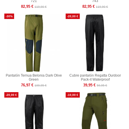
721
743
82,95 €
82,95 €
119,90 €
119,90 €
-30%
-20,00 €
Pantalón Ternua Belonia Dark Olive
Cubre pantalón Regatta Ourdoor
Green
Pack-it Waterproof
76,97 €
39,95 €
109,95 €
59,95 €
-20,00 €
-10,00 €