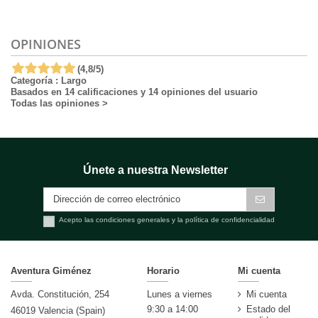
OPINIONES
(
4,8
/
5
)
Categoría :
Largo
Basados en
14
calificaciones y
14
opiniones del usuario
Todas las opiniones
>
Únete a nuestra Newsletter
Acepto las condiciones generales y la política de confidencialidad
Aventura Giménez
Horario
Mi cuenta
Avda. Constitución, 254
Lunes a viernes
Mi cuenta
9:30 a 14:00
Estado del
46019 Valencia (Spain)