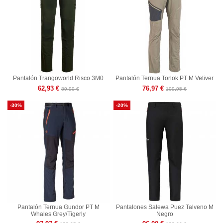
Pantalón Trangoworld Risco 3M0
Pantalón Ternua Torlok PT M Vetiver
62,93 €
76,97 €
89,90 €
109,95 €
-30%
-20%
Pantalón Ternua Gundor PT M
Pantalones Salewa Puez Talveno M
Whales Grey/Tigerly
Negro