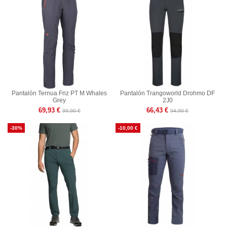
Pantalón Ternua Friz PT M Whales
Pantalón Trangoworld Drohmo DF
Grey
2J0
69,93 €
66,43 €
99,90 €
94,90 €
-30%
-10,00 €