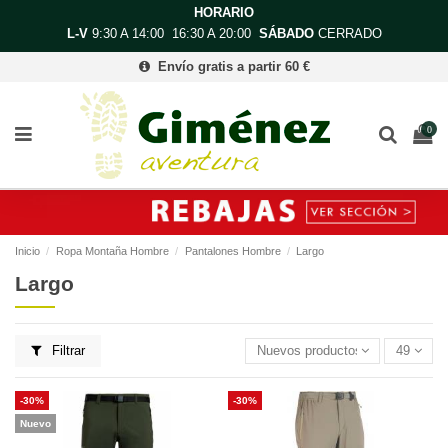
HORARIO
L-V
9:30 A 14:00 16:30 A 20:00
SÁBADO
CERRADO
Envío gratis a partir 60 €
0
Inicio
Ropa Montaña Hombre
Pantalones Hombre
Largo
Largo
Filtrar
Nuevos productos primero
49
-30%
-30%
Nuevo