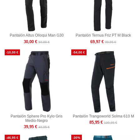
Pantalón Altus Olloqui Man G30
Pantalón Ternua Friz PT M Black
30,00 €
69,97 €
59,00 €
99,95 €
-10,00 €
-54,00 €
Pantalón Sphere Pro Kylo Gris
Pantalón Trangoworld Solma 610 M
Medio-Negro
85,95 €
139,95 €
39,95 €
49,95 €
-46,95 €
-30%