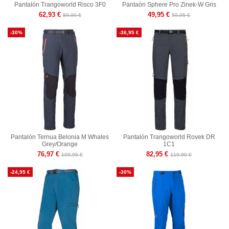
Pantalón Trangoworld Risco 3F0
Pantaón Sphere Pro Zinek-W Gris
62,93 €
49,95 €
89,90 €
59,95 €
-30%
-36,95 €
Pantalón Ternua Belonia M Whales
Pantalón Trangoworld Rovek DR
Grey/Orange
1C1
76,97 €
82,95 €
109,95 €
119,90 €
-24,95 €
-30%