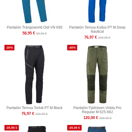
Pantalón Trangoworld Osil VN 690
Pantalón Ternua Kultus PT M Deep
Nautical
58,95 €
83,90 €
76,97 €
109,95 €
-30%
-40%
Pantalón Ternua Torlok PT M Black
Pantalón Fjällräven Vidda Pro
Regular M 625-662
76,97 €
109,95 €
120,00 €
200,00 €
-35,95 €
-35,00 €