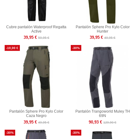
Cubre pantalón Waterproof Regatta
Pantalón Sphere Pro Kylo Color
Active
Hunter
39,95 €
39,95 €
59,95 €
49,95 €
-10,00 €
-30%
Pantalón Sphere Pro Kylo Color
Pantalón Trangoworld Muley TH
Caza Negro
69N
39,95 €
90,93 €
49,95 €
129,90 €
-30%
-30%