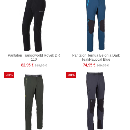
Pantalón Trangoworld Rovek DR
Pantalón Ternua Belonia Dark
110
Teal/Nautical Blue
82,95 €
74,95 €
118,90 €
109,95 €
-30%
-30%