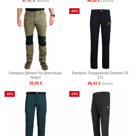
97,97 €
96,00 €
139,95 €
120,00 €
-30%
Pantalón Sphere Pro Brent Kaki-
Pantalón Trangoworld Drohmo DF
Negro
211
39,95 €
66,43 €
94,90 €
-30%
-20%