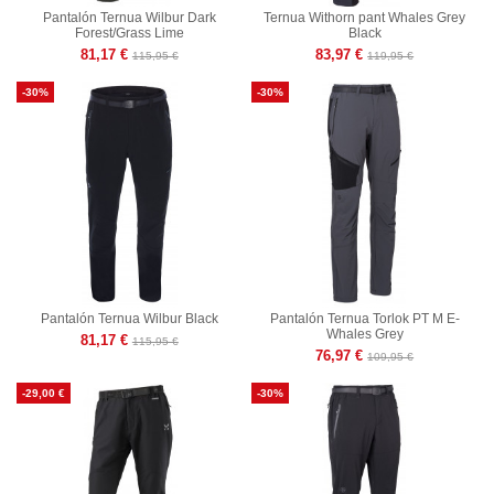
Pantalón Ternua Wilbur Dark
Ternua Withorn pant Whales Grey
Forest/Grass Lime
Black
81,17 €
83,97 €
115,95 €
119,95 €
-30%
-30%
Pantalón Ternua Wilbur Black
Pantalón Ternua Torlok PT M E-
Whales Grey
81,17 €
115,95 €
76,97 €
109,95 €
-29,00 €
-30%