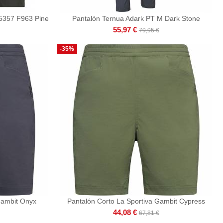
357 F963 Pine
Pantalón Ternua Adark PT M Dark Stone
55,97 €
79,95 €
-35%
Gambit Onyx
Pantalón Corto La Sportiva Gambit Cypress
44,08 €
67,81 €