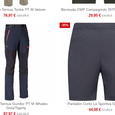
 Ternua Torlok PT M Vetiver
Bermuda CMP Campagnolo 35T5
76,97 €
29,95 €
109,95 €
54,95 €
-35%
 Ternua Gundor PT M Whales
Pantalón Corto La Sportiva 
Grey/Tigerly
44,08 €
67,81 €
97,97 €
139,95 €