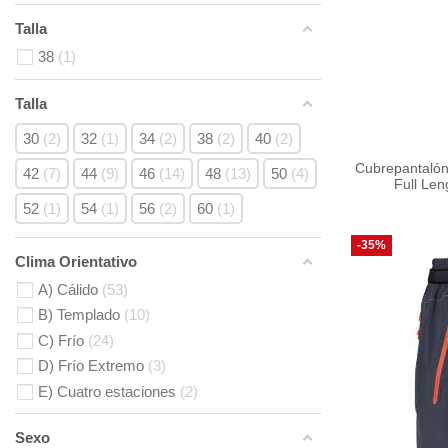
Talla
38
1
Talla
30
2
32
1
34
2
38
2
40
2
Cubrepantaló
42
7
44
9
46
14
48
13
50
4
Full Le
52
1
54
1
56
2
60
1
-35%
Clima Orientativo
A) Cálido
53
B) Templado
10
C) Frío
24
D) Frío Extremo
3
E) Cuatro estaciones
2
Sexo