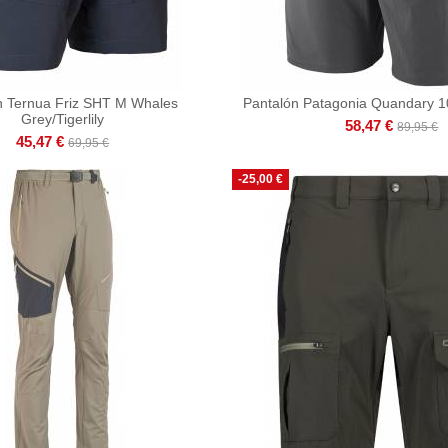
n Ternua Friz SHT M Whales
Pantalón Patagonia Quandary 1
Grey/Tigerlily
58,47 €
89,95 €
45,47 €
69,95 €
-25,00 €