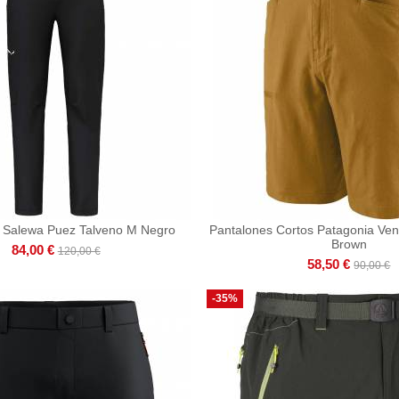
 Salewa Puez Talveno M Negro
Pantalones Cortos Patagonia Ve
Brown
84,00 €
120,00 €
58,50 €
90,00 €
-35%