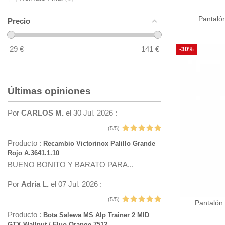
Pantalón
Precio
29
€
141
€
-30%
Últimas opiniones
Por
CARLOS M.
el 30 Jul. 2026 :
(5/5)
Producto :
Recambio Victorinox Palillo Grande
Rojo A.3641.1.10
BUENO BONITO Y BARATO PARA...
Por
Adria L.
el 07 Jul. 2026 :
(5/5)
Pantalón
Producto :
Bota Salewa MS Alp Trainer 2 MID
GTX Wallnut / Fluo Orange 7512