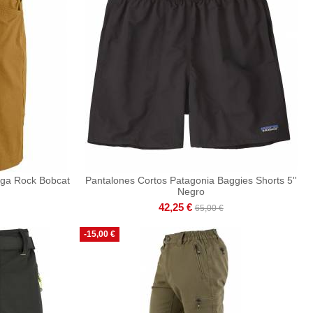
nga Rock Bobcat
Pantalones Cortos Patagonia Baggies Shorts 5''
Negro
42,25 €
65,00 €
-15,00 €