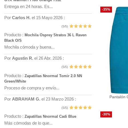
Entrega en 24 horas. Es...
-35%
Por
Carlos H.
el 15 Mayo 2026 :
(5/5)
Producto :
Mochila Osprey Stratos 36 L Raven
Black O/S
Mochila cómoda y buena...
Por
Agustin R.
el 26 Abr. 2026 :
(5/5)
Producto :
Zapatillas Nnormal Tomir 2.0 NN
Green/White
Proceso de compra y envío...
Pantalón 
Por
ABRAHAM G.
el 23 Marzo 2026 :
(5/5)
-30%
Producto :
Zapatillas Nnormal Cadi Blue
Más cómodas de lo que...