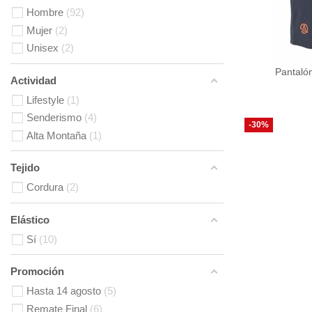
Hombre
92
Mujer
2
Unisex
2
Pantaló
Actividad
Lifestyle
1
Senderismo
4
-30%
Alta Montaña
1
Tejido
Cordura
2
Elástico
Sí
10
Promoción
Hasta 14 agosto
5
Remate Final
6