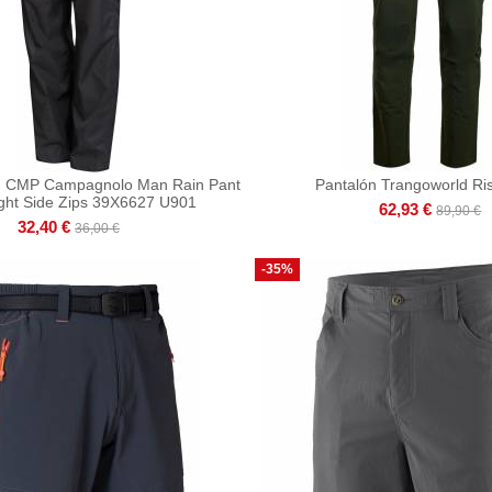
n CMP Campagnolo Man Rain Pant
Pantalón Trangoworld Ri
nght Side Zips 39X6627 U901
62,93 €
89,90 €
32,40 €
36,00 €
-35%