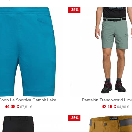
-35%
Corto La Sportiva Gambit Lake
Pantalón Trangoworld Lim
44,08 €
42,19 €
67,81 €
64,90 €
-35%