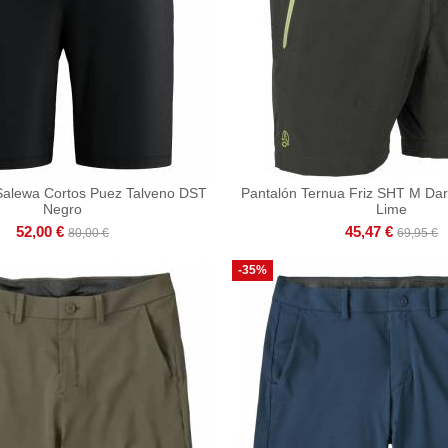
Salewa Cortos Puez Talveno DST
Pantalón Ternua Friz SHT M Dar
Negro
Lime
52,00 €
45,47 €
80,00 €
69,95 €
-35%