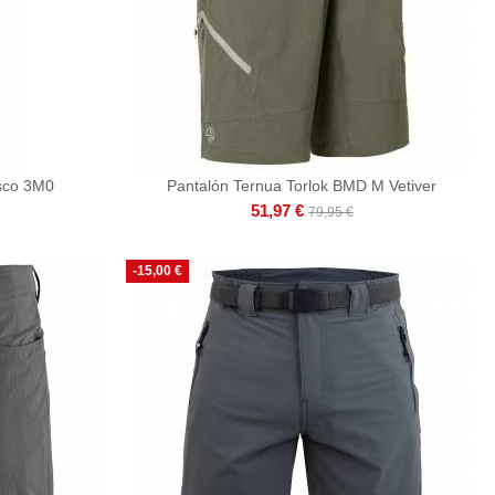
sco 3M0
Pantalón Ternua Torlok BMD M Vetiver
51,97 €
79,95 €
-15,00 €