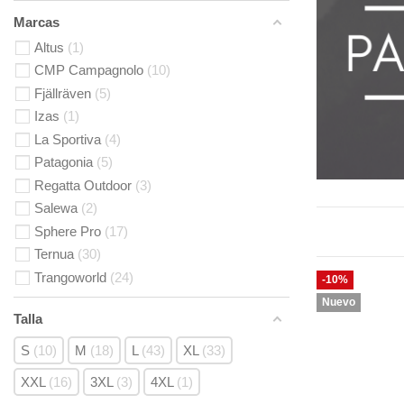
Marcas
Altus
1
CMP Campagnolo
10
Fjällräven
5
Izas
1
La Sportiva
4
Patagonia
5
Regatta Outdoor
3
Salewa
2
Sphere Pro
17
Ternua
30
Trangoworld
24
-10%
Nuevo
Talla
S
10
M
18
L
43
XL
33
XXL
16
3XL
3
4XL
1