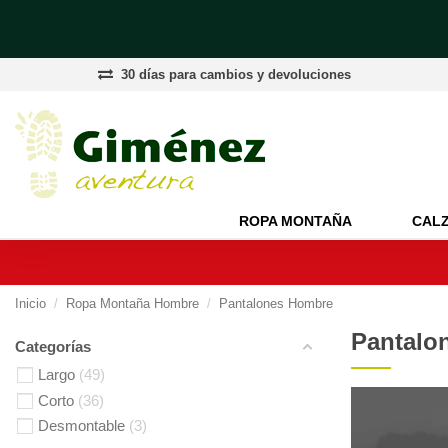
30 días para cambios y devoluciones
ROPA MONTAÑA
CAL
Inicio
Ropa Montaña Hombre
Pantalones Hombre
Pantalo
Categorías
Largo
49
Corto
36
Desmontable
3