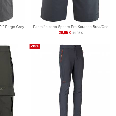
0´´ Forge Grey
Pantalón corto Sphere Pro Korando Brea/Gris
29,95 €
44,95 €
-30%