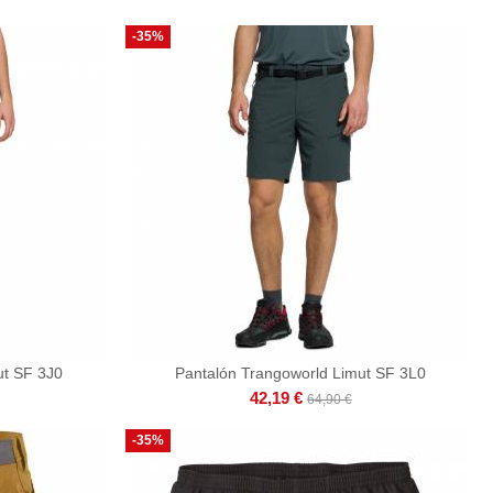
-35%
ut SF 3J0
Pantalón Trangoworld Limut SF 3L0
42,19 €
64,90 €
-35%