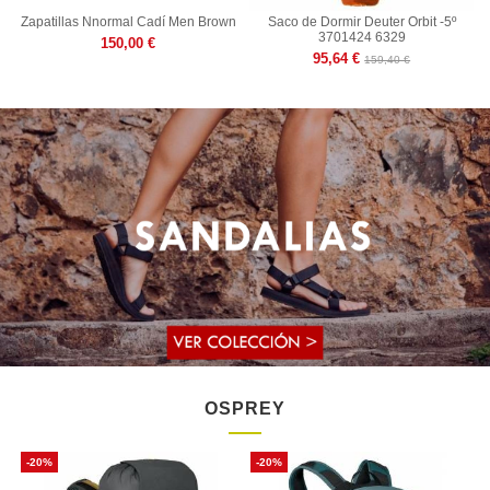
Zapatillas Nnormal Cadí Men Brown
Saco de Dormir Deuter Orbit -5º
3701424 6329
150,00 €
95,64 €
159,40 €
OSPREY
-20%
-20%