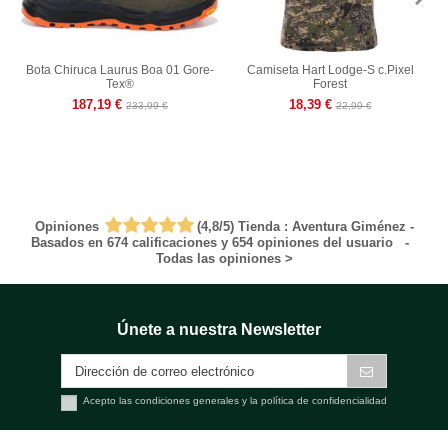
Bota Chiruca Laurus Boa 01 Gore-
Camiseta Hart Lodge-S c.Pixel
Tex®
Forest
187,19 €
18,39 €
233,99 €
22,99 €
Opiniones
(
4,8
/
5
)
Tienda :
Aventura Giménez
-
Basados en
674
calificaciones y
654
opiniones del usuario
-
Todas las opiniones
>
Únete a nuestra Newsletter
Acepto las condiciones generales y la política de confidencialidad