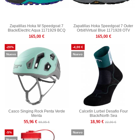
Zapatillas Hoka W Speedgoat 7
Zapatillas Hoka Speedgoat 7 Outer
Black/Electric Aqua 1171929 BCQ
Orbit/Virtual Blue 1171928 OTV
165,00 €
165,00 €
-20%
-4,00 €
Nuevo
Nuevo
Casco Singing Rock Penta Verde
Calcetín Lurbel Desafio Four
Menta
Black/North Sea
55,96 €
18,90 €
69,95 €
22,90 €
-5%
Nuevo
Nuevo