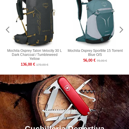
s
Mochila Osprey Talon Velocity 30 L
Mochila Osprey Sportlite 15 Torrent
Dark Charcoal / Tumbleweed
Blue O/S
Yellow
56,00 €
70,00 €
136,00 €
170,00 €