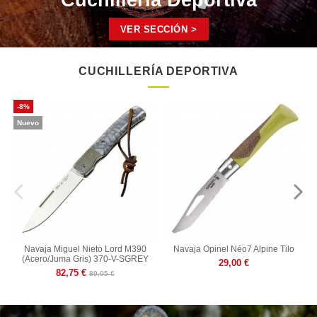
Cuchilleria Deportiva
VER SECCIÓN >
CUCHILLERÍA DEPORTIVA
-8%
Nuevo
Navaja Miguel Nieto Lord M390
Navaja Opinel Néo7 Alpine Tilo
(Acero/Juma Gris) 370-V-SGREY
29,00 €
82,75 €
89,95 €