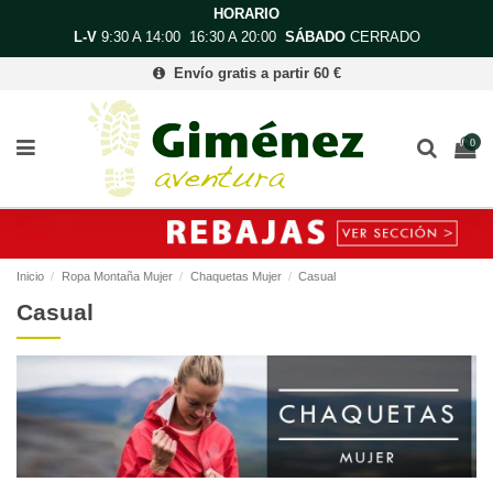
HORARIO
L-V
9:30 A 14:00 16:30 A 20:00
SÁBADO
CERRADO
Envío gratis a partir 60 €
0
Inicio
Ropa Montaña Mujer
Chaquetas Mujer
Casual
Casual