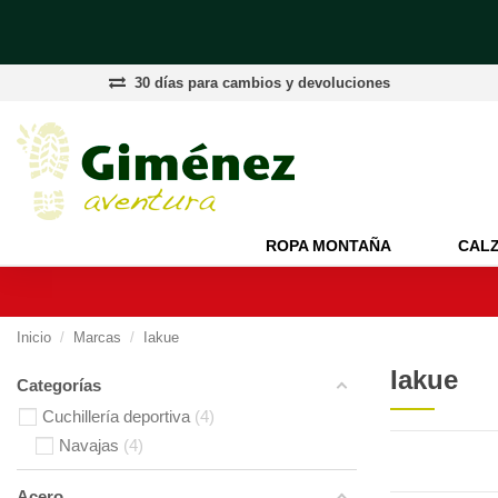
30 días para cambios y devoluciones
ROPA MONTAÑA
CAL
Inicio
Marcas
Iakue
Iakue
Categorías
Cuchillería deportiva
4
Navajas
4
Acero