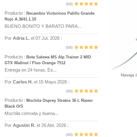
(5/5)
Producto :
Recambio Victorinox Palillo Grande
Rojo A.3641.1.10
BUENO BONITO Y BARATO PARA...
Por
Adria L.
el 07 Jul. 2026 :
(5/5)
Producto :
Bota Salewa MS Alp Trainer 2 MID
GTX Wallnut / Fluo Orange 7512
Entrega en 24 horas. Es...
Navaja 
Por
Carlos H.
el 15 Mayo 2026 :
(5/5)
Producto :
Mochila Osprey Stratos 36 L Raven
Black O/S
Mochila cómoda y buena...
Por
Agustin R.
el 26 Abr. 2026 :
(5/5)