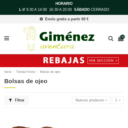
HORARIO
L-V
9:30 A 14:00 16:30 A 20:00
SÁBADO
CERRADO
Envío gratis a partir 60 €
0
Inicio
Tienda Forest
Bolsas de ojeo
Bolsas de ojeo
Filtrar
Nuevos productos primero
1