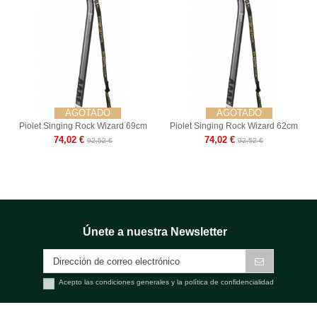
AGOTADO
AGOTADO
Piolet Singing Rock Wizard 69cm
Piolet Singing Rock Wizard 62cm
74,02 €
74,02 €
92,52 €
92,52 €
Únete a nuestra Newsletter
Acepto las condiciones generales y la política de confidencialidad