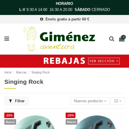
HORARIO
L-V
9:30 A 14:00 16:30 A 20:00
SÁBADO
CERRADO
Envío gratis a partir 60 €
0
Inicio
Marcas
Singing Rock
Singing Rock
Filtrar
Nuevos productos primero
12
-20%
-20%
Nuevo
Nuevo