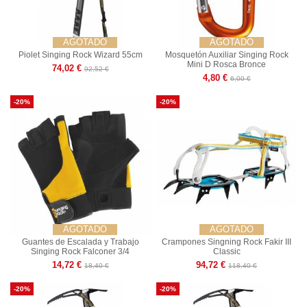
AGOTADO
AGOTADO
Piolet Singing Rock Wizard 55cm
Mosquetón Auxiliar Singing Rock
Mini D Rosca Bronce
74,02 €
92,52 €
4,80 €
6,00 €
-20%
-20%
AGOTADO
AGOTADO
Guantes de Escalada y Trabajo
Crampones Singning Rock Fakir III
Singing Rock Falconer 3/4
Classic
14,72 €
94,72 €
18,40 €
118,40 €
-20%
-20%