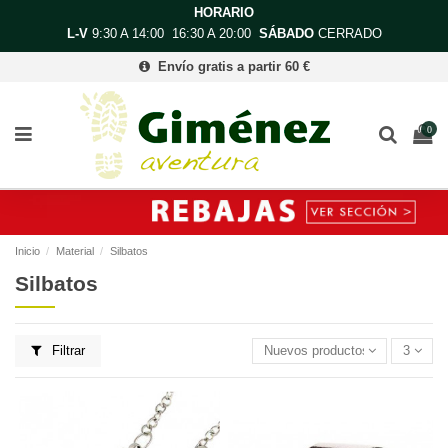
HORARIO
L-V
9:30 A 14:00 16:30 A 20:00
SÁBADO
CERRADO
Envío gratis a partir 60 €
0
Inicio
Material
Silbatos
Silbatos
Filtrar
Nuevos productos primero
3