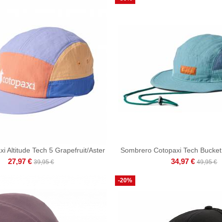
i Altitude Tech 5 Grapefruit/Aster
Sombrero Cotopaxi Tech Bucket
27,97 €
34,97 €
39,95 €
49,95 €
-20%