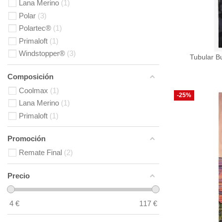
Lana Merino
1
Polar
3
Polartec®
1
Primaloft
1
Windstopper®
3
Tubular B
Composición
Coolmax
1
-25%
Lana Merino
1
Primaloft
1
Promoción
Remate Final
2
Precio
4
€
117
€