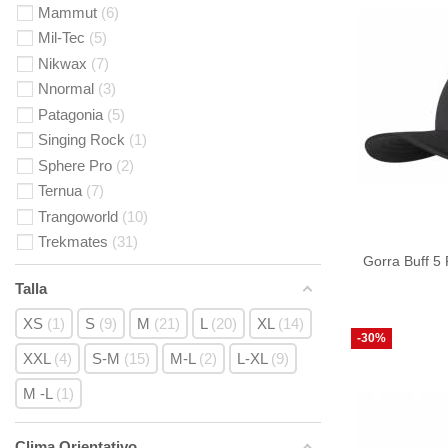
Mammut
6
Mil-Tec
5
Nikwax
7
Nnormal
3
Patagonia
5
Singing Rock
1
Sphere Pro
2
Ternua
7
Trangoworld
10
Trekmates
31
Gorra Buff 5
Talla
XS
1
S
9
M
21
L
20
XL
14
-30%
XXL
4
S-M
15
M-L
2
L-XL
9
M -L
1
Clima Orientativo