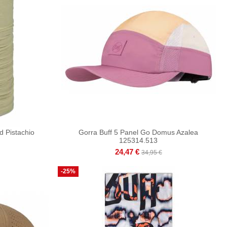
d Pistachio
Gorra Buff 5 Panel Go Domus Azalea
125314.513
24,47 €
34,95 €
-25%