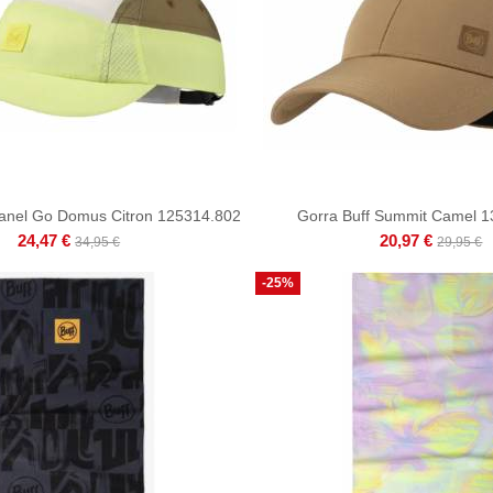
Panel Go Domus Citron 125314.802
Gorra Buff Summit Camel 
24,47 €
20,97 €
34,95 €
29,95 €
-25%