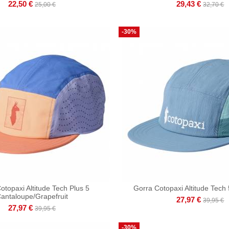
22,50 €
29,43 €
25,00 €
32,70 €
-30%
otopaxi Altitude Tech Plus 5
Gorra Cotopaxi Altitude Tech 
antaloupe/Grapefruit
27,97 €
39,95 €
27,97 €
39,95 €
-30%