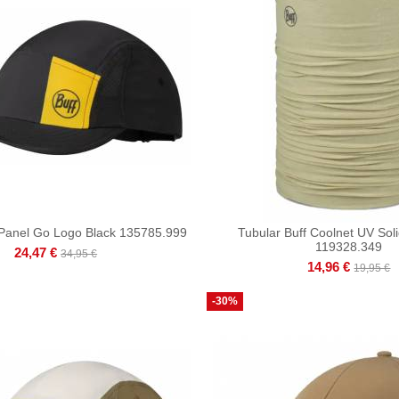
 Panel Go Logo Black 135785.999
Tubular Buff Coolnet UV Soli
119328.349
24,47 €
34,95 €
14,96 €
19,95 €
-30%