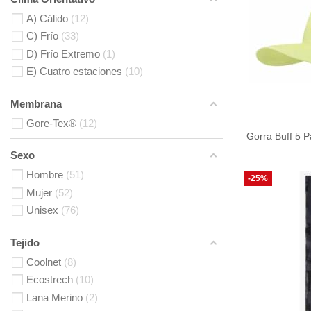
A) Cálido
12
C) Frío
33
D) Frío Extremo
1
E) Cuatro estaciones
10
Membrana
Gore-Tex®
12
Gorra Buff 5 
Sexo
Hombre
51
-25%
Mujer
52
Unisex
76
Tejido
Coolnet
8
Ecostrech
10
Lana Merino
2