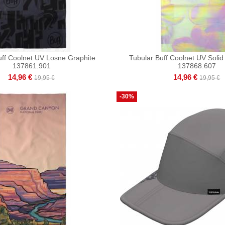
uff Coolnet UV Losne Graphite
Tubular Buff Coolnet UV Solid
137861.901
137868.607
14,96 €
14,96 €
19,95 €
19,95 €
-30%