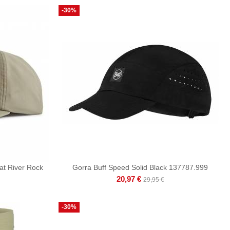
-30%
at River Rock
Gorra Buff Speed Solid Black 137787.999
20,97 €
29,95 €
-30%