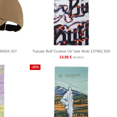
135604.337
Tubular Buff Coolnet UV Valir Multi 137862.555
14,96 €
19,95 €
-25%