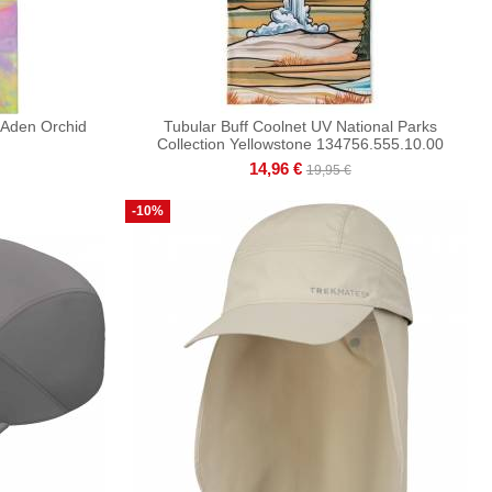
 Aden Orchid
Tubular Buff Coolnet UV National Parks
Collection Yellowstone 134756.555.10.00
14,96 €
19,95 €
-10%