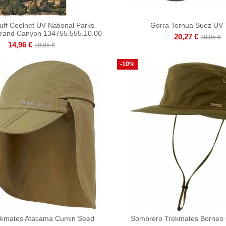
uff Coolnet UV National Parks
Gorra Ternua Suez UV
Grand Canyon 134755.555.10.00
20,27 €
28,95 €
14,96 €
19,95 €
-10%
ekmates Atacama Cumin Seed
Sombrero Trekmates Borneo