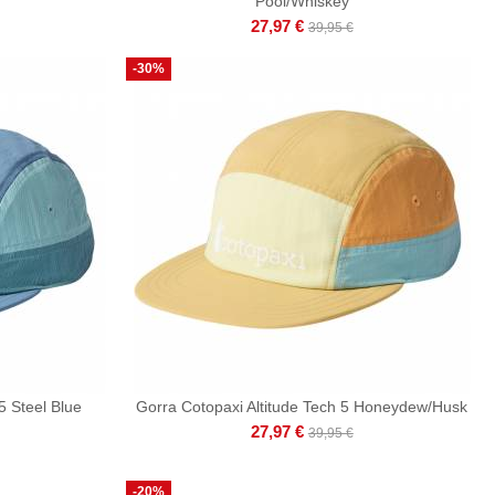
Pool/Whiskey
27,97 €
39,95 €
-30%
5 Steel Blue
Gorra Cotopaxi Altitude Tech 5 Honeydew/Husk
27,97 €
39,95 €
-20%