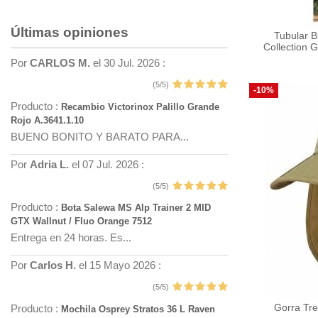
Últimas opiniones
Tubular B
Collection 
Por
CARLOS M.
el 30 Jul. 2026 :
(5/5)
-10%
Producto :
Recambio Victorinox Palillo Grande
Rojo A.3641.1.10
BUENO BONITO Y BARATO PARA...
Por
Adria L.
el 07 Jul. 2026 :
(5/5)
Producto :
Bota Salewa MS Alp Trainer 2 MID
GTX Wallnut / Fluo Orange 7512
Entrega en 24 horas. Es...
Por
Carlos H.
el 15 Mayo 2026 :
(5/5)
Gorra Tr
Producto :
Mochila Osprey Stratos 36 L Raven