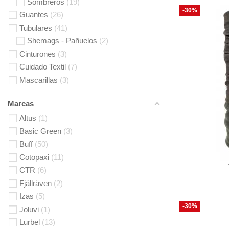
Sombreros
19
-30%
Guantes
26
Tubulares
41
Shemags - Pañuelos
2
Cinturones
3
Cuidado Textil
7
Mascarillas
3
Marcas
Altus
1
Basic Green
3
Buff
50
Cotopaxi
11
CTR
6
Fjällräven
2
Izas
5
-30%
Joluvi
1
Lurbel
13