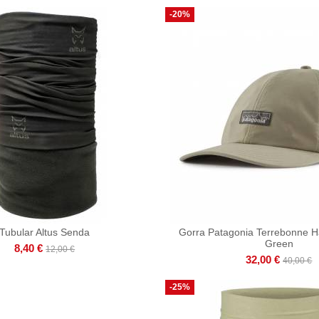
-20%
Tubular Altus Senda
Gorra Patagonia Terrebonne H
Green
8,40 €
12,00 €
32,00 €
40,00 €
-25%