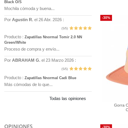
Black O/S
Mochila cómoda y buena...
-30%
Por
Agustin R.
el 26 Abr. 2026 :
(5/5)
Producto :
Zapatillas Nnormal Tomir 2.0 NN
Green/White
Proceso de compra y envío...
Por
ABRAHAM G.
el 23 Marzo 2026 :
(5/5)
Producto :
Zapatillas Nnormal Cadi Blue
Más cómodas de lo que...
Todas las opiniones
Gorra C
C
OPINIONES
-30%