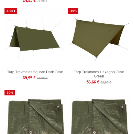
24,95 €
34,95 €
-5,00 €
-10%
Tarp Trekmates Square Dark Olive
Tarp Trekmates Hexagon Olive
Green
69,95 €
74,95 €
56,66 €
62,95 €
-50%