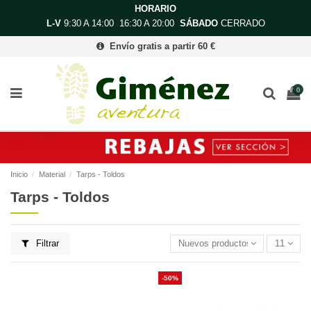
HORARIO
L-V
9:30 A 14:00 16:30 A 20:00
SÁBADO
CERRADO
Envío gratis a partir 60 €
0
Inicio
Material
Tarps - Toldos
Tarps - Toldos
Filtrar
Nuevos productos primero
11
-50%