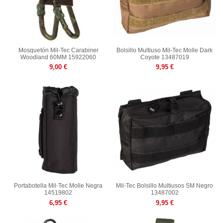
Mosquetón Mil-Tec Carabiner
Bolsillo Multiuso Mil-Tec Molle Dark
Woodland 60MM 15922060
Coyote 13487019
9,00 €
9,95 €
Portabotella Mil-Tec Molle Negra
Mil-Tec Bolsillo Multiusos SM Negro
14519802
13487002
6,95 €
9,95 €