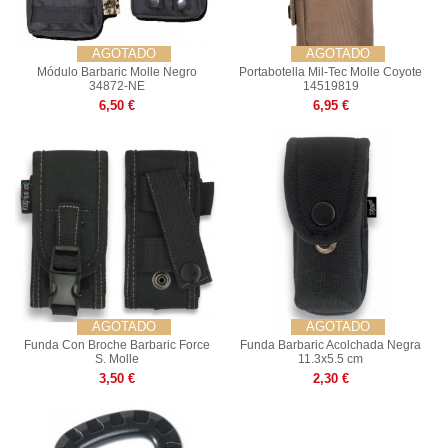
AGOTADO
AGOTADO
Módulo Barbaric Molle Negro
Portabotella Mil-Tec Molle Coyote
34872-NE
14519819
6,50 €
6,95 €
AGOTADO
AGOTADO
Funda Con Broche Barbaric Force
Funda Barbaric Acolchada Negra
S. Molle
11.3x5.5 cm
3,50 €
2,30 €