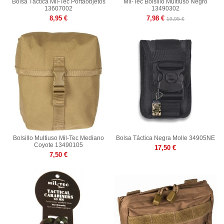
Bolsa Táctica Mil-Tec Portaobjetos
Mil-Tec Bolsillo Multiuso Negro
13607002
13490302
8,95 €
7,98 €
19,95 €
Bolsillo Multiuso Mil-Tec Mediano
Bolsa Táctica Negra Molle 34905NE
Coyote 13490105
17,50 €
7,50 €