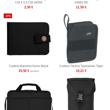
CM X 5,5 CM 34059
34883-NE
2,50 €
11,50 €
-15%
Cartera Mammut Xeron Black
Cartera Táctica Tasmanian Tiger
25,50 €
19,21 €
30,00 €