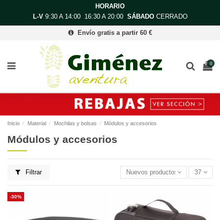
HORARIO
L-V
9:30 A 14:00 16:30 A 20:00
SÁBADO
CERRADO
Envío gratis a partir 60 €
0
Inicio
Material
Mochilas y bolsas
Módulos y accesorios
Módulos y accesorios
Filtrar
Nuevos productos primero
37
-30%