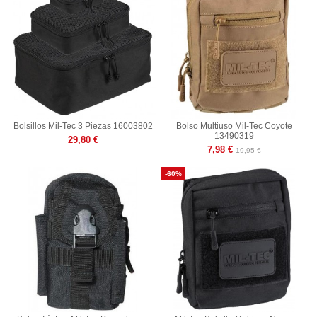
Bolsillos Mil-Tec 3 Piezas 16003802
Bolso Multiuso Mil-Tec Coyote
13490319
29,80 €
7,98 €
19,95 €
-60%