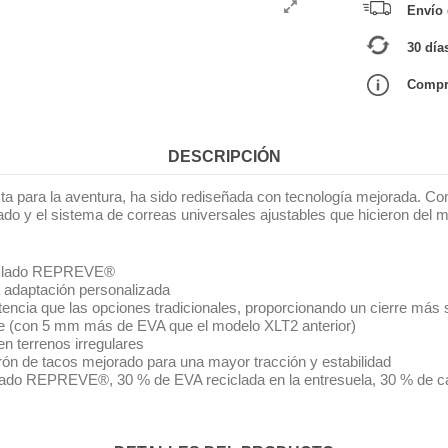
Envío g
30 día
Compra
DESCRIPCIÓN
ista para la aventura, ha sido rediseñada con tecnología mejorada. C
o y el sistema de correas universales ajustables que hicieron del mo
eciclado REPREVE®
a adaptación personalizada
encia que las opciones tradicionales, proporcionando un cierre más
rse (con 5 mm más de EVA que el modelo XLT2 anterior)
en terrenos irregulares
rón de tacos mejorado para una mayor tracción y estabilidad
ciclado REPREVE®, 30 % de EVA reciclada en la entresuela, 30 % de ca