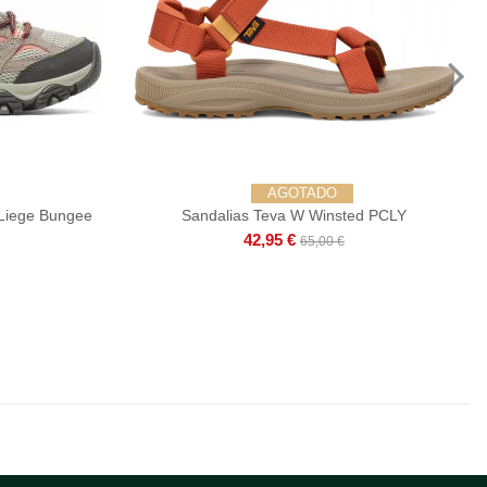
AGOTADO
 Liege Bungee
Sandalias Teva W Winsted PCLY
42,95 €
65,00 €