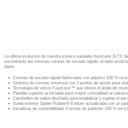
La última evolución de nuestra icónica sandalia Hurricane XLT2, l
encontrarás las mismas correas de secado rápido, el talón acolchad
diario
Correas de secado rápido fabricadas con plástico 100 % r
Sistema de correas universal con 3 puntos de ajuste para un
Tecnología de velcro FuseLock™ que ofrece el doble de resist
Plantilla superior acolchada para mayor comodidad al calza
Cambrillón de nailon diseñado para estabilizar y sujetar el pie 
Suela exterior Spider Rubber® Endure actualizada con un pat
Iniciativas de sostenibilidad: Correas de poliéster 100 % re