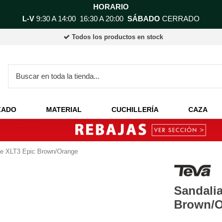
HORARIO
L-V
9:30 A 14:00 16:30 A 20:00
SÁBADO
CERRADO
Todos los productos en stock
ZADO
MATERIAL
CUCHILLERÍA
CAZA
ne XLT3 Epic Brown/Orange
Sandalia
Brown/O