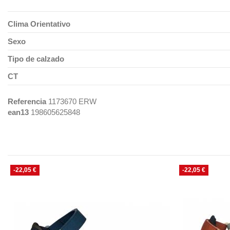
Clima Orientativo
Sexo
Tipo de calzado
CT
Referencia
1173670 ERW
ean13
198605625848
-22,05 €
-22,05 €