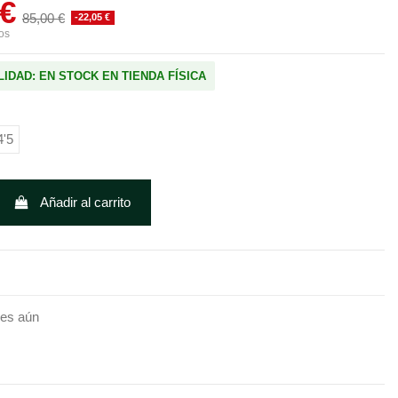
 €
85,00 €
-22,05 €
os
LIDAD: EN STOCK EN TIENDA FÍSICA
4'5
Añadir al carrito
nes aún