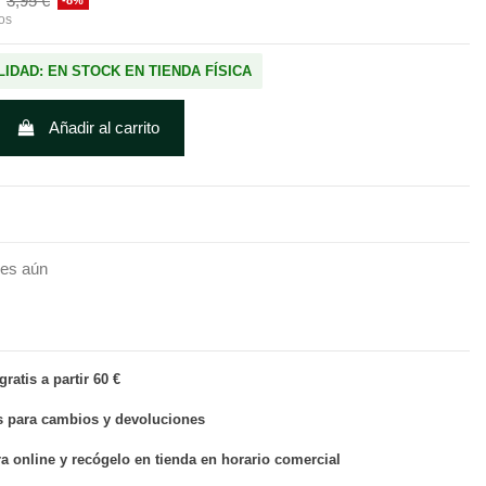
3,95 €
-8%
os
LIDAD: EN STOCK EN TIENDA FÍSICA
Añadir al carrito
nes aún
ratis a partir 60 €
s para cambios y devoluciones
 online y recógelo en tienda en horario comercial