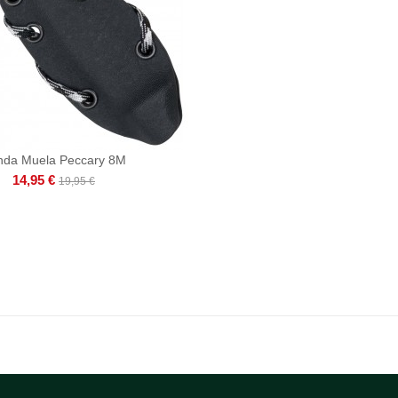
nda Muela Peccary 8M
14,95 €
19,95 €