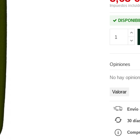
Impuestos incluid
DISPONIBI
Opiniones
No hay opinio
Valorar
Envío g
30 día
Compra