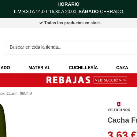
HORARIO
L-V
9:30 A 14:00 16:30 A 20:00
SÁBADO
CERRADO
Todos los productos en stock
ZADO
MATERIAL
CUCHILLERÍA
CAZA
inox 111mm 8904.9
Cacha F
3,63 €