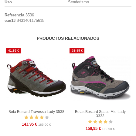
Uso
Senderismo
Referencia
3536
ean13
8431401175615
PRODUCTOS RELACIONADOS
-41,95 €
-39,95 €
Bota Bestard Travessa Lady 3538
Botas Bestard Space Mid Lady
3333
143,95 €
185,90 €
159,95 €
199,90 €