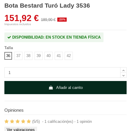
Bota Bestard Turó Lady 3536
151,92 €
189,90 €
-20%
Impuestos incluidos
DISPONIBILIDAD: EN STOCK EN TIENDA FÍSICA
Talla
36
37
38
39
40
41
42
Añadir al carrito
Opiniones
(
5
/
5
)
-
1
calificación(es) -
1
opinión
Ver valoraciones