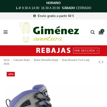
HORARIO
L-V
9:30 A 14:00 16:30 A 20:00
SÁBADO
CERRADO
Envío gratis a partir 60 €
0
Inicio
Calzado Mujer
Botas Montaña Mujer
Bota Bestard Turó Lady
3536
-20%