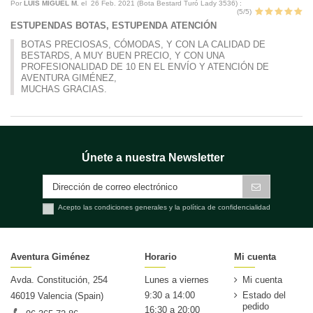
Por
LUIS MIGUEL M.
el
26 Feb. 2021 (
Bota Bestard Turó Lady 3536
) :
(
5
/
5
)
ESTUPENDAS BOTAS, ESTUPENDA ATENCIÓN
BOTAS PRECIOSAS, CÓMODAS, Y CON LA CALIDAD DE
BESTARDS, A MUY BUEN PRECIO, Y CON UNA
PROFESIONALIDAD DE 10 EN EL ENVÍO Y ATENCIÓN DE
AVENTURA GIMÉNEZ,
MUCHAS GRACIAS.
Únete a nuestra Newsletter
Acepto las condiciones generales y la política de confidencialidad
Aventura Giménez
Horario
Mi cuenta
Avda. Constitución, 254
Lunes a viernes
Mi cuenta
9:30 a 14:00
Estado del
46019 Valencia (Spain)
pedido
16:30 a 20:00