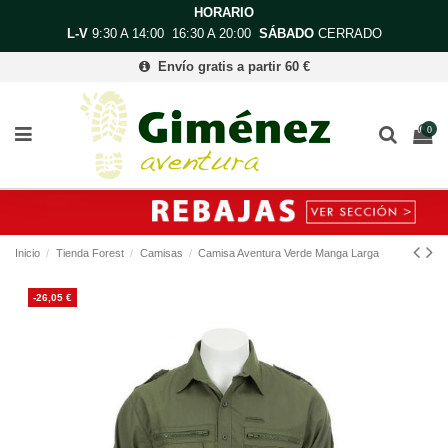
HORARIO
L-V
9:30 A 14:00 16:30 A 20:00
SÁBADO
CERRADO
Envío gratis a partir 60 €
0
Inicio
Tienda Forest
Camisas
Camisa Aventura Verde Manga Larga
-26,05 €