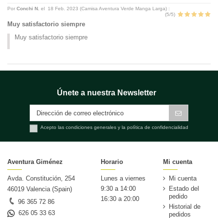
Por
Conchi N.
el
18 Feb. 2023 (
Camisa Aventura Verde Manga Larga
) :
(
5
/
5
)
Muy satisfactorio siempre
Muy satisfactorio siempre
Únete a nuestra Newsletter
Acepto las condiciones generales y la política de confidencialidad
Aventura Giménez
Horario
Mi cuenta
Avda. Constitución, 254
Lunes a viernes
Mi cuenta
9:30 a 14:00
Estado del
46019 Valencia (Spain)
pedido
16:30 a 20:00
96 365 72 86
Historial de
626 05 33 63
pedidos