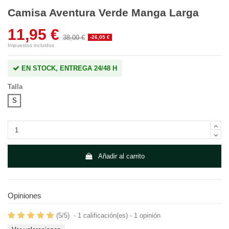
Camisa Aventura Verde Manga Larga
11,95 €
38,00 €
-26,05 €
Impuestos incluidos
EN STOCK, ENTREGA 24/48 H
Talla
S
Añadir al carrito
Opiniones
(
5
/
5
)
-
1
calificación(es) -
1
opinión