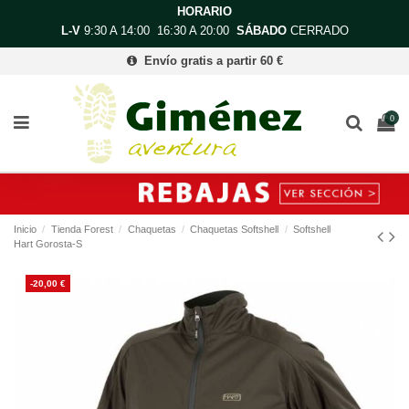
HORARIO
L-V
9:30 A 14:00 16:30 A 20:00
SÁBADO
CERRADO
Envío gratis a partir 60 €
0
Inicio
Tienda Forest
Chaquetas
Chaquetas Softshell
Softshell
Hart Gorosta-S
-20,00 €