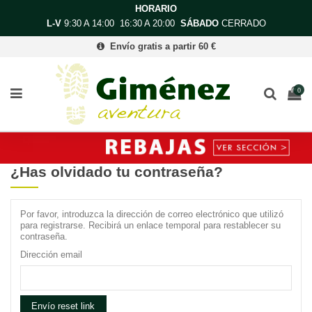
HORARIO
L-V
9:30 A 14:00 16:30 A 20:00
SÁBADO
CERRADO
Envío gratis a partir 60 €
0
¿Has olvidado tu contraseña?
Por favor, introduzca la dirección de correo electrónico que utilizó
para registrarse. Recibirá un enlace temporal para restablecer su
contraseña.
Dirección email
Envío reset link