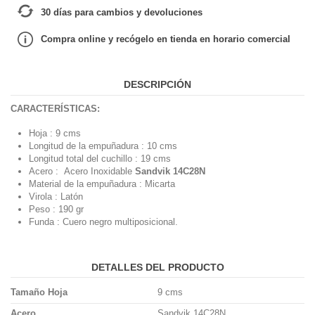
30 días para cambios y devoluciones
Compra online y recógelo en tienda en horario comercial
DESCRIPCIÓN
CARACTERÍSTICAS:
Hoja :
9 cms
Longitud de la empuñadura :
10 cms
Longitud total del cuchillo :
19 cms
Acero :
Acero Inoxidable
Sandvik 14C28N
Material de la empuñadura :
Micarta
Virola :
Latón
Peso :
190 gr
Funda :
Cuero negro multiposicional.
DETALLES DEL PRODUCTO
Tamaño Hoja
9 cms
Acero
Sandvik 14C28N