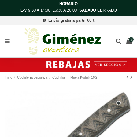
HORARIO
L-V
9:30 A 14:00 16:30 A 20:00
SÁBADO
CERRADO
Envío gratis a partir 60 €
0
Inicio
Cuchillería deportiva
Cuchillos
Muela Kodiak 10G