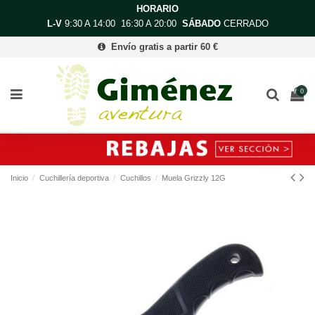
HORARIO
L-V
9:30 A 14:00 16:30 A 20:00
SÁBADO
CERRADO
Envío gratis a partir 60 €
0
Inicio
Cuchillería deportiva
Cuchillos
Muela Grizzly 12G