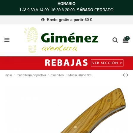
HORARIO
L-V
9:30 A 14:00 16:30 A 20:00
SÁBADO
CERRADO
Envío gratis a partir 60 €
0
Inicio
Cuchillería deportiva
Cuchillos
Muela Rhino 9OL