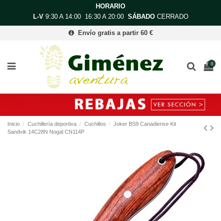
HORARIO
L-V
9:30 A 14:00 16:30 A 20:00
SÁBADO
CERRADO
Envío gratis a partir 60 €
0
Inicio
Cuchillería deportiva
Cuchillos
Joker BS9 Canadiense Kit
Sandvik 14C28N Nogal CN114P