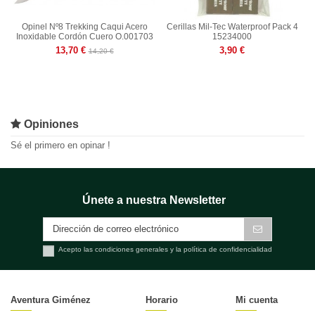
Opinel Nº8 Trekking Caqui Acero
Cerillas Mil-Tec Waterproof Pack 4
Inoxidable Cordón Cuero O.001703
15234000
13,70 €
3,90 €
14,20 €
Opiniones
Sé el primero en opinar !
Únete a nuestra Newsletter
Acepto las condiciones generales y la política de confidencialidad
Aventura Giménez
Horario
Mi cuenta