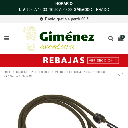
HORARIO
L-V
9:30 A 14:00 16:30 A 20:00
SÁBADO
CERRADO
Envío gratis a partir 60 €
0
Inicio
Material
Herramientas
Mil-Tec Pulpo Militar Pack 2 Unidades
OD Verde 15947001