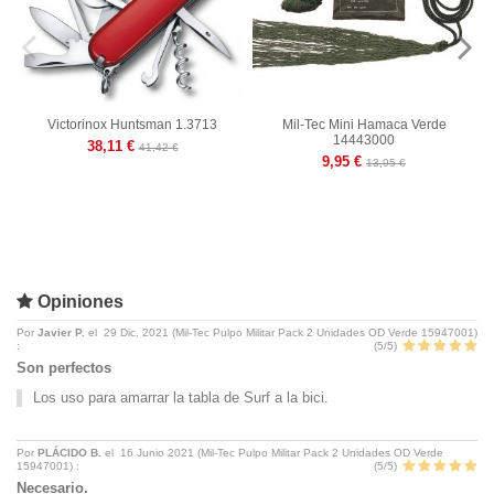
Victorinox Huntsman 1.3713
Mil-Tec Mini Hamaca Verde
14443000
38,11 €
41,42 €
9,95 €
13,95 €
Opiniones
Por
Javier P.
el
29 Dic. 2021 (
Mil-Tec Pulpo Militar Pack 2 Unidades OD Verde 15947001
)
:
(
5
/
5
)
Son perfectos
Los uso para amarrar la tabla de Surf a la bici.
Por
PLÁCIDO B.
el
16 Junio 2021 (
Mil-Tec Pulpo Militar Pack 2 Unidades OD Verde
15947001
) :
(
5
/
5
)
Necesario.