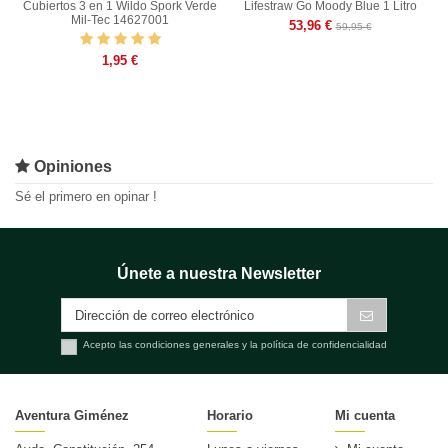
Cubiertos 3 en 1 Wildo Spork Verde
Lifestraw Go Moody Blue 1 Litro
Mil-Tec 14627001
53,96 €
59,95 €
1,95 €
Opiniones
Sé el primero en opinar !
Únete a nuestra Newsletter
Acepto las condiciones generales y la política de confidencialidad
Aventura Giménez
Horario
Mi cuenta