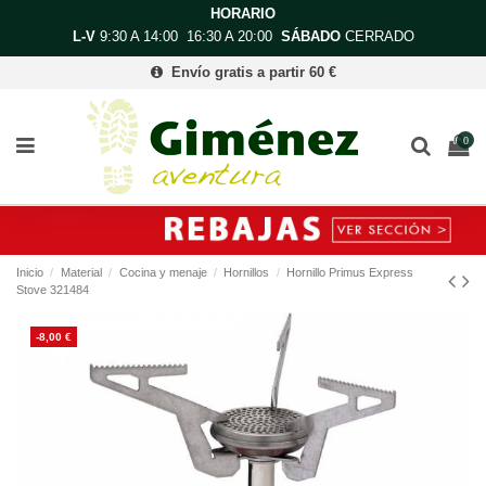
HORARIO
L-V
9:30 A 14:00 16:30 A 20:00
SÁBADO
CERRADO
Envío gratis a partir 60 €
0
Inicio
Material
Cocina y menaje
Hornillos
Hornillo Primus Express
Stove 321484
-8,00 €