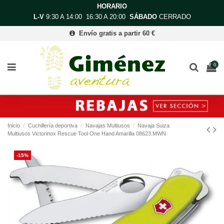
HORARIO
L-V
9:30 A 14:00 16:30 A 20:00
SÁBADO
CERRADO
Envío gratis a partir 60 €
0
Inicio
Cuchillería deportiva
Navajas Multiusos
Navaja Suiza
Multiusos Victorinox Rescue Tool One Hand Amarilla 08623.MWN
-15%