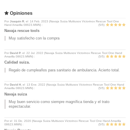
Opiniones
Por
Joaquin R.
el
14 Feb. 2023 (
Navaja Suiza Multiusos Victorinox Rescue Tool One
Hand Amarilla 08623.MWN
) :
(
5
/
5
)
Navaja rescue tools
Muy satisfecho con la compra
Por
David P.
el
22 Jul. 2022 (
Navaja Suiza Multiusos Victorinox Rescue Tool One Hand
Amarilla 08623.MWN
) :
(
5
/
5
)
Calidad suiza.
Regalo de cumpleaños para sanitario de ambulancia. Acierto total.
Por
David H.
el
13 Ene. 2022 (
Navaja Suiza Multiusos Victorinox Rescue Tool One Hand
Amarilla 08623.MWN
) :
(
5
/
5
)
Navaja suiza
Muy buen servicio como siempre magnífica tienda y el trato
espectacular.
Por
el
31 Dic. 2020 (
Navaja Suiza Multiusos Victorinox Rescue Tool One Hand Amarilla
08623.MWN
) :
(
5
/
5
)