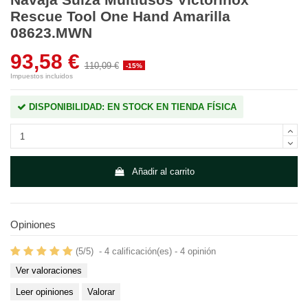
Rescue Tool One Hand Amarilla
08623.MWN
93,58 €
110,09 €
-15%
Impuestos incluidos
DISPONIBILIDAD: EN STOCK EN TIENDA FÍSICA
Añadir al carrito
Opiniones
(
5
/
5
)
-
4
calificación(es) -
4
opinión
Ver valoraciones
Leer opiniones
Valorar