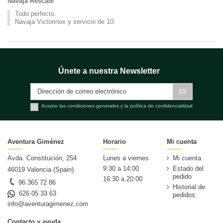
Navaja Rescate
Todo perfecto.
Navaja Victorinox y servicio de 10.
Únete a nuestra Newsletter
Acepto las condiciones generales y la política de confidencialidad
Aventura Giménez
Horario
Mi cuenta
Avda. Constitución, 254
Lunes a viernes
Mi cuenta
9:30 a 14:00
Estado del
46019 Valencia (Spain)
pedido
16:30 a 20:00
96 365 72 86
Historial de
626 05 33 63
pedidos
info@aventuragimenez.com
Contacto y ayuda