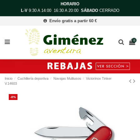
HORARIO
L-V
9:30 A 14:00 16:30 A 20:00
SÁBADO
CERRADO
Envío gratis a partir 60 €
0
Inicio
Cuchillería deportiva
Navajas Multiusos
Victorinox Tinker
V.14603
-8%