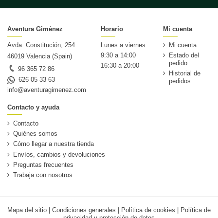
Aventura Giménez
Horario
Mi cuenta
Avda. Constitución, 254
Lunes a viernes
Mi cuenta
9:30 a 14:00
Estado del
46019 Valencia (Spain)
pedido
16:30 a 20:00
96 365 72 86
Historial de
626 05 33 63
pedidos
info@aventuragimenez.com
Contacto y ayuda
Contacto
Quiénes somos
Cómo llegar a nuestra tienda
Envíos, cambios y devoluciones
Preguntas frecuentes
Trabaja con nosotros
Mapa del sitio
|
Condiciones generales
|
Política de cookies
|
Política de
privacidad y protección de datos