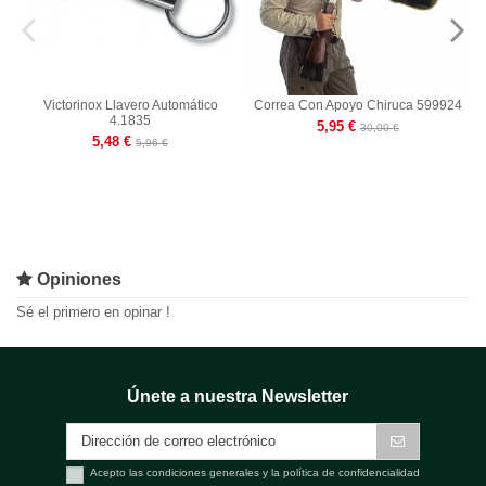
Victorinox Llavero Automático
Correa Con Apoyo Chiruca 599924
4.1835
5,95 €
30,00 €
5,48 €
5,96 €
Opiniones
Sé el primero en opinar !
Únete a nuestra Newsletter
Acepto las condiciones generales y la política de confidencialidad