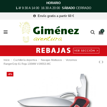
HORARIO
L-V
9:30 A 14:00 16:30 A 20:00
SÁBADO
CERRADO
Envío gratis a partir 60 €
0
Inicio
Cuchillería deportiva
Navajas Multiusos
Victorinox
RangerGrip 61 Roja 130MM V.09553.MC
-8%