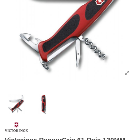
Victorinox RangerGrip 61 Roja 130MM