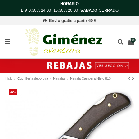
HORARIO
L-V
9:30 A 14:00 16:30 A 20:00
SÁBADO
CERRADO
Envío gratis a partir 60 €
0
Inicio
Cuchillería deportiva
Navajas
Navaja Campera Nieto 813
-8%