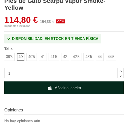
Pies de Gato Scarpa Vapor Smoke-
Yellow
114,80 €
164,00 €
-30%
Impuestos incluidos
DISPONIBILIDAD: EN STOCK EN TIENDA FÍSICA
Talla
40
39'5
40'5
41
41'5
42
42'5
43'5
44
44'5
Añadir al carrito
Opiniones
No hay opiniones aún