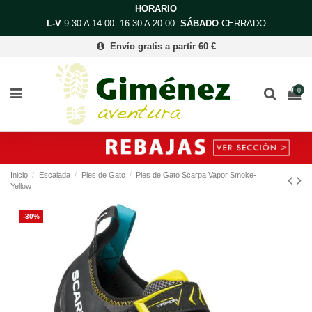
HORARIO
L-V
9:30 A 14:00 16:30 A 20:00
SÁBADO
CERRADO
Envío gratis a partir 60 €
0
Inicio
Escalada
Pies de Gato
Pies de Gato Scarpa Vapor Smoke-
Yellow
-30%