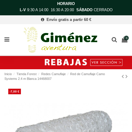
HORARIO
L-V
9:30 A 14:00 16:30 A 20:00
SÁBADO
CERRADO
Envío gratis a partir 60 €
0
Inicio
Tienda Forest
Redes Camuflaje
Red de Camuflaje Camo
Systems 2.4 m Blanca 14468007
-7,00 €