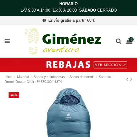
HORARIO
L-V
9:30 A 14:00 16:30 A 20:00
SÁBADO
CERRADO
Envío gratis a partir 60 €
0
Inicio
Material
Sacos y colchonetas
Sacos de dormir
Saco de
Dormir Deuter Orbit +5º 3701024 1374
-40%