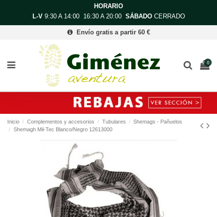
HORARIO
L-V
9:30 A 14:00 16:30 A 20:00
SÁBADO
CERRADO
Envío gratis a partir 60 €
0
Inicio
Complementos y accesorios
Tubulares
Shemags - Pañuelos
Shemagh Mil-Tec Blanco/Negro 12613000