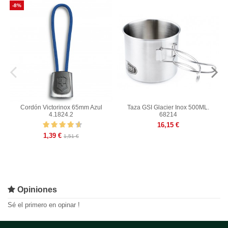
-8%
Cordón Victorinox 65mm Azul
Taza GSI Glacier Inox 500ML.
4.1824.2
68214
16,15 €
1,39 €
1,51 €
Opiniones
Sé el primero en opinar !