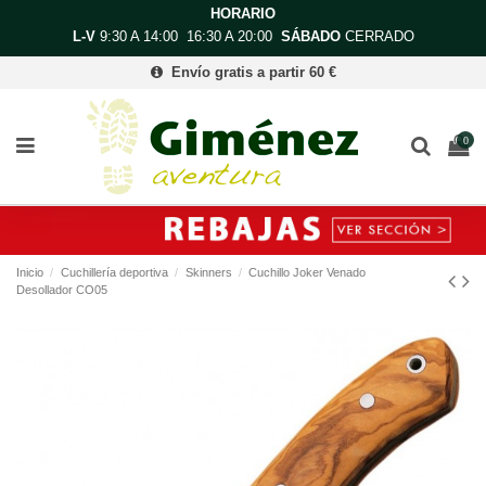
HORARIO
L-V
9:30 A 14:00 16:30 A 20:00
SÁBADO
CERRADO
Envío gratis a partir 60 €
0
Inicio
Cuchillería deportiva
Skinners
Cuchillo Joker Venado
Desollador CO05