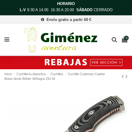
HORARIO
L-V
9:30 A 14:00 16:30 A 20:00
SÁBADO
CERRADO
Envío gratis a partir 60 €
0
Inicio
Cuchillería deportiva
Cuchillos
Cuchillo Cudeman Cadete
Boina Verde Böhler M/Negra 291-M