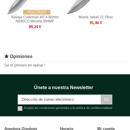
AGOTADO
Navaja Cudeman MT-4 Böhler
Muela Jabalí 21 Olivo
N690CO Micarta 384MF
91,46 €
99,24 €
Opiniones
Sé el primero en opinar !
Únete a nuestra Newsletter
Acepto las condiciones generales y la política de confidencialidad
Aventura Giménez
Horario
Mi cuenta